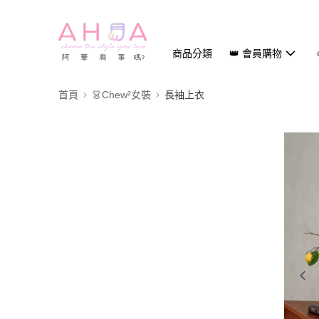
商品分類
👑 會員購物
首頁
👗Chew²女裝
長袖上衣