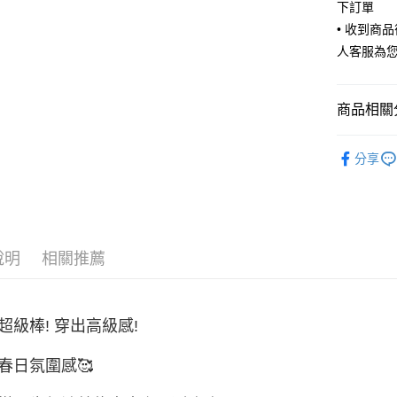
下訂單
• 收到商
人客服為
運送方式
全家取貨
商品相關分
每筆NT$6
付款後全
👗Chew²
分享
每筆NT$6
7-11取貨
每筆NT$6
說明
相關推薦
付款後7-1
每筆NT$6
宅配
超級棒! 穿出高級感!
每筆NT$8
春日氛圍感🥰
宅配(外島)
每筆NT$1