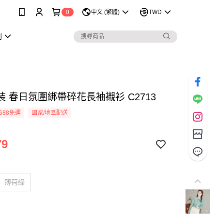
0
中文 (繁體)
TWD
劃
裝 春日氛圍綁帶碎花長袖襯衫 C2713
688免運
國家/地區配送
79
薄荷綠