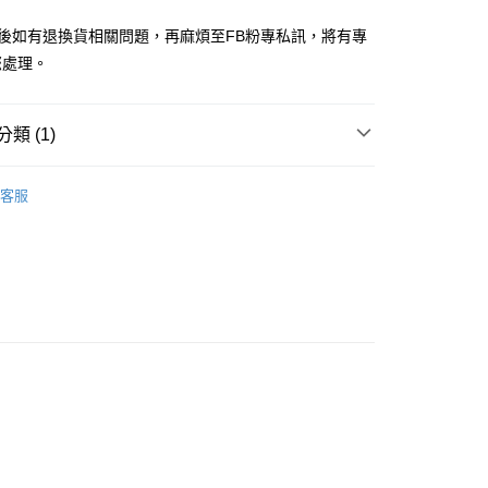
品後如有退換貨相關問題，再麻煩至FB粉專私訊，將有專
您處理。
付款
類 (1)
5，滿NT$688(含以上)免運費
家取貨
女裝
長袖上衣
客服
5，滿NT$688(含以上)免運費
付款
5，滿NT$688(含以上)免運費
1取貨
5，滿NT$688(含以上)免運費
0，滿NT$1,000(含以上)免運費
25，滿NT$1,500(含以上)免運費