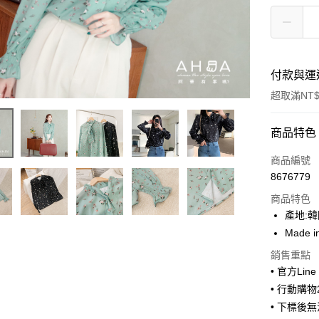
付款與運
超取滿NT$
付款方式
商品特色
信用卡一
商品編號
8676779
超商取貨
商品特色
LINE Pay
產地:
Made i
Apple Pay
銷售重點
街口支付
• 官方Lin
• 行動購
悠遊付
• 下標後
ATM付款