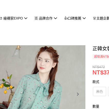
🎨 繪襪家EXPO
🈴 品牌合作
👍口碑推薦
👗主題企
正韓女
超取滿NT$
NT$472
NT$3
款式
黑色
數量