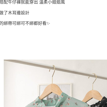
搭配牛仔褲就能穿出 溫柔小姐姐風
其他海外
做了木耳邊設計
香港澳門
的綁帶可綁可不綁都好看✨