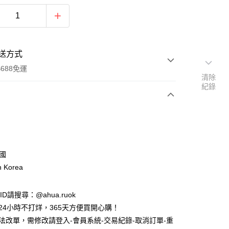
送方式
688免運
清除
紀錄
次付款
付款
韓國
n Korea
e ID請搜尋：@ahua.ruok
物24小時不打烊，365天方便買開心購！
無法改單，需修改請登入-會員系統-交易紀錄-取消訂單-重