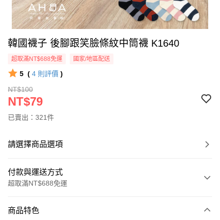
韓國襪子 後腳跟笑臉條紋中筒襪 K1640
超取滿NT$688免運
國家/地區配送
5
(
4
則評價
)
NT$100
NT$79
已賣出：321件
請選擇商品選項
付款與運送方式
超取滿NT$688免運
付款方式
商品特色
信用卡一次付款