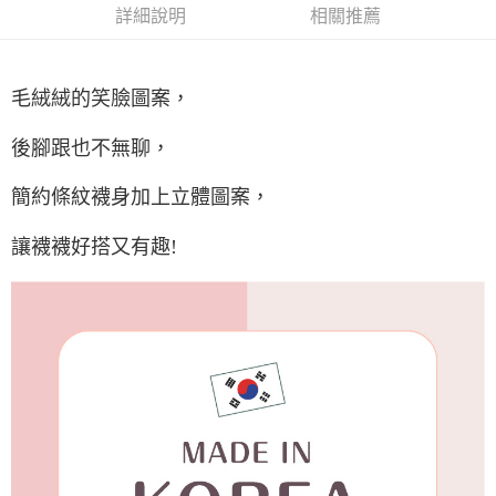
每筆NT$65，滿NT$688(含以上)免運費
詳細說明
相關推薦
付款後7-11取貨
每筆NT$65，滿NT$688(含以上)免運費
毛絨絨的笑臉圖案，
宅配
每筆NT$80，滿NT$1,000(含以上)免運費
後腳跟也不無聊，
宅配(外島)
簡約條紋襪身加上立體圖案，
每筆NT$125，滿NT$1,500(含以上)免運費
讓襪襪好搭又有趣!
其他海外郵寄
查看運費
香港澳門地區
查看運費