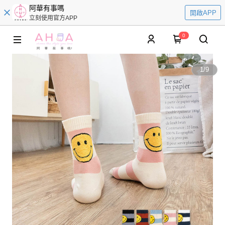
阿華有事嗎
開啟APP
立刻使用官方APP
0
1
/
9