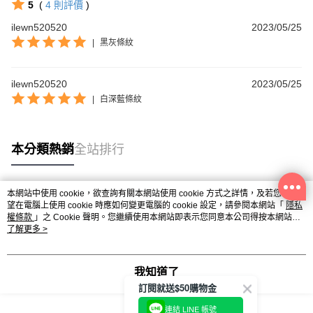
5
(
4
則評價
)
ilewn520520
2023/05/25
|
黑灰條紋
ilewn520520
2023/05/25
|
白深藍條紋
本分類熱銷
全站排行
本網站中使用 cookie，欲查詢有關本網站使用 cookie 方式之詳情，及若您不希
熱門標籤
望在電腦上使用 cookie 時應如何變更電腦的 cookie 設定，請參閱本網站「
隱私
權條款
」之 Cookie 聲明。您繼續使用本網站即表示您同意本公司得按本網站使
用條款之 Cookie 聲明使用 cookie。
了解更多 >
我知道了
訂閱就送$50購物金
連結 LINE 帳號