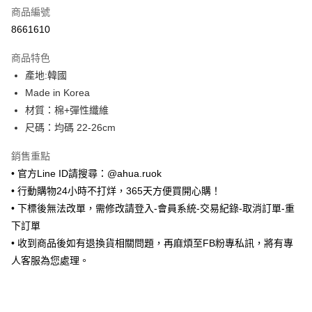
商品編號
超商取貨付款
8661610
LINE Pay
商品特色
Apple Pay
產地:韓國
Made in Korea
街口支付
材質：棉+彈性纖維
悠遊付
尺碼：均碼 22-26cm
ATM付款
銷售重點
• 官方Line ID請搜尋：@ahua.ruok
運送方式
• 行動購物24小時不打烊，365天方便買開心購！
全家取貨付款
• 下標後無法改單，需修改請登入-會員系統-交易紀錄-取消訂單-重
每筆NT$65，滿NT$688(含以上)免運費
下訂單
• 收到商品後如有退換貨相關問題，再麻煩至FB粉專私訊，將有專
付款後全家取貨
人客服為您處理。
每筆NT$65，滿NT$688(含以上)免運費
7-11取貨付款