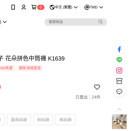
0
中文 (繁體)
TWD
劃
 花朵拼色中筒襪 K1639
688免運
國家/地區配送
9
已賣出：24件
跟
薑黃前跟
粉前跟
黑前跟