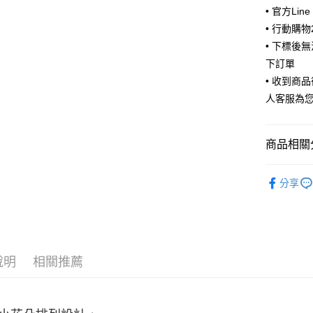
• 官方Lin
ATM付款
• 行動購
• 下標後
下訂單
運送方式
• 收到商
全家取貨
人客服為
每筆NT$6
付款後全
商品相關分
每筆NT$6
🧦 全部襪
7-11取貨
分享
🧦 全部襪
每筆NT$6
🫶風格選
付款後7-1
每筆NT$6
說明
相關推薦
宅配
每筆NT$8