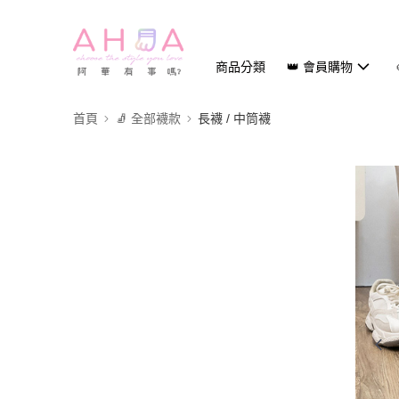
商品分類
👑 會員購物
首頁
🧦 全部襪款
長襪 / 中筒襪