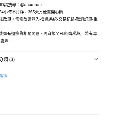
e ID請搜尋：@ahua.ruok
物24小時不打烊，365天方便買開心購！
無法改單，需修改請登入-會員系統-交易紀錄-取消訂單-重
品後如有退換貨相關問題，再麻煩至FB粉專私訊，將有專
付款
您處理。
5，滿NT$688(含以上)免運費
家取貨
類 (3)
5，滿NT$688(含以上)免運費
款
長襪 / 中筒襪
付款
客服
款
女生襪子
5，滿NT$688(含以上)免運費
襪
花花
1取貨
5，滿NT$688(含以上)免運費
0，滿NT$1,000(含以上)免運費