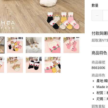
數量
付款與運
超取滿NT$
付款方式
商品特色
信用卡一
商品編號
8661606
超商取貨
商品特色
LINE Pay
產地:
Made i
Apple Pay
材質：
街口支付
尺碼：均
悠遊付
銷售重點