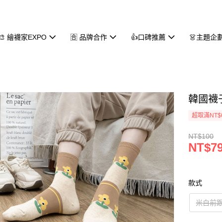
🎨 繪襪家EXPO
🈴 品牌合作
👍口碑推薦
👗主題企
韓國襪子
超取滿NT$
NT$100
NT$7
款式
米白前