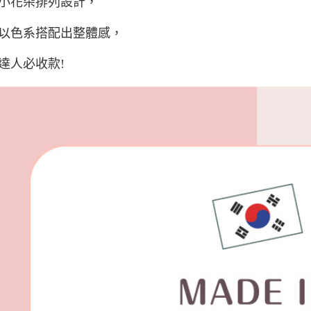
小花朵排列設計，
宅配(外島)
每筆NT$1
以色系搭配出整體感，
其他海外
達人必收款!
香港澳門