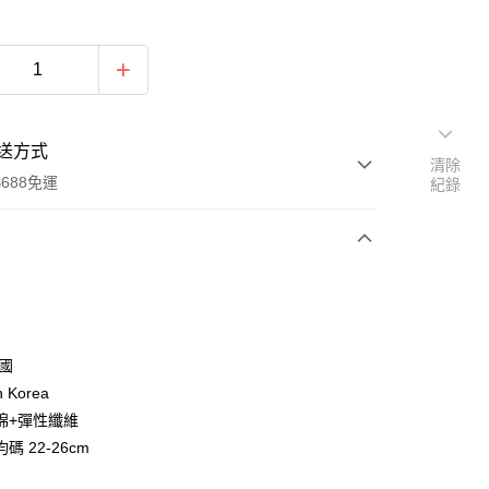
送方式
清除
688免運
紀錄
次付款
付款
韓國
n Korea
棉+彈性纖維
碼 22-26cm