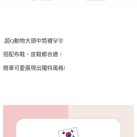
付款後7-11取貨
每筆NT$65，滿NT$688(含以上)免運費
宅配
每筆NT$80，滿NT$1,000(含以上)免運費
.超Q動物大頭中筒襪🐻🐰
宅配(外島)
每筆NT$125，滿NT$1,500(含以上)免運費
搭配布鞋、皮鞋都合適，
其他海外郵寄
查看運費
簡單可愛展現出獨特風格!
香港澳門地區
查看運費