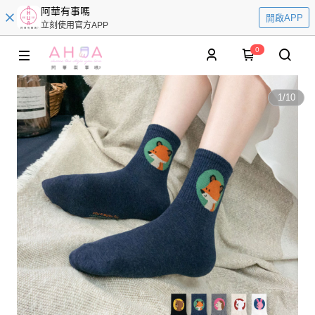
阿華有事嗎
開啟APP
立刻使用官方APP
0
1
/
10