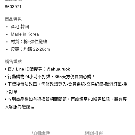
超商取貨付款
8603971
LINE Pay
商品特色
Apple Pay
產地:韓國
Made in Korea
街口支付
材質：棉+彈性纖維
悠遊付
尺碼：均碼 22-26cm
ATM付款
銷售重點
• 官方Line ID請搜尋：@ahua.ruok
運送方式
• 行動購物24小時不打烊，365天方便買開心購！
全家取貨付款
• 下標後無法改單，需修改請登入-會員系統-交易紀錄-取消訂單-重
每筆NT$65，滿NT$688(含以上)免運費
下訂單
• 收到商品後如有退換貨相關問題，再麻煩至FB粉專私訊，將有專
付款後全家取貨
人客服為您處理。
每筆NT$65，滿NT$688(含以上)免運費
7-11取貨付款
每筆NT$65，滿NT$688(含以上)免運費
詳細說明
相關推薦