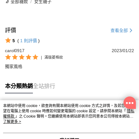
🧦 全部襪款
女生襪子
評價
查看全部
5
(
1
則評價
)
carol0917
2023/01/22
|
滿版菱格紋
獨家風格
本分類熱銷
全站排行
本網站中使用 cookie，欲查詢有關本網站使用 cookie 方式之詳情，及若您不希
熱門標籤
望在電腦上使用 cookie 時應如何變更電腦的 cookie 設定，請參閱本網站「
隱私
權條款
」之 Cookie 聲明。您繼續使用本網站即表示您同意本公司得按本網站使
用條款之 Cookie 聲明使用 cookie。
了解更多 >