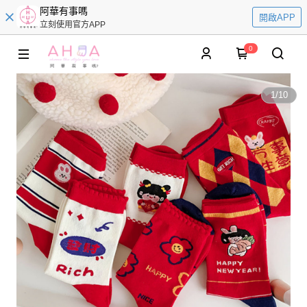
阿華有事嗎
開啟APP
立刻使用官方APP
0
1
/
10