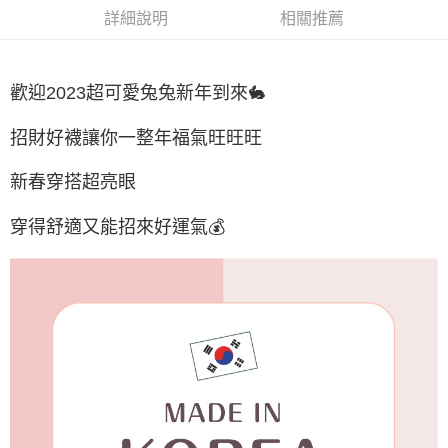
詳細說明
相關推薦
付款後7-11取貨
每筆NT$65，滿NT$688(含以上)免運費
宅配
歡迎2023超可愛兔兔新年到來🐇
每筆NT$80，滿NT$1,000(含以上)免運費
招財好襪讓你一整年福氣旺旺旺
宅配(外島)
每筆NT$125，滿NT$1,500(含以上)免運費
新春穿搭超亮眼
其他海外郵寄
查看運費
穿得舒適又能招來好運氣💰
香港澳門地區
查看運費