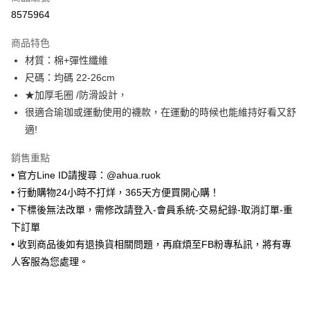
超商取貨付款
8575964
LINE Pay
商品特色
Apple Pay
材質：棉+彈性纖維
尺碼：均碼 22-26cm
街口支付
★加厚毛圈 /防滑設計，
悠遊付
很適合瑜珈或運動使用的襪款，在運動的時候也能維持好看又舒
適!
ATM付款
銷售重點
運送方式
• 官方Line ID請搜尋：@ahua.ruok
全家取貨付款
• 行動購物24小時不打烊，365天方便買開心購！
每筆NT$65，滿NT$688(含以上)免運費
• 下標後無法改單，需修改請登入-會員系統-交易紀錄-取消訂單-重
下訂單
付款後全家取貨
• 收到商品後如有退換貨相關問題，再麻煩至FB粉專私訊，將有專
每筆NT$65，滿NT$688(含以上)免運費
人客服為您處理。
7-11取貨付款
每筆NT$65，滿NT$688(含以上)免運費