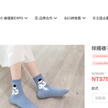
🎨 繪襪家EXPO
🈴 品牌合作
👍口碑推薦
👗主題企
韓國襪子
Convenienc
Country/Re
NT$100
NT$7
款式
深藍底