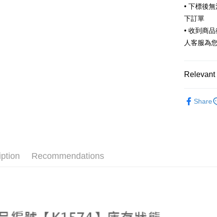
• 下標後
ATM Trans
下訂單
• 收到商
Shipping
人客服為
全家取貨
NT$65/orde
Relevant 
付款後全
🧦 全部襪
Share
NT$65/orde
🧦 全部襪
7-11取貨
🔥TOP5
NT$65/orde
付款後7-1
iption
Recommendations
NT$65/orde
宅配
NT$80/orde
宅配(外島)