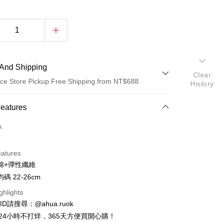
And Shipping
Clear
ce Store Pickup Free Shipping from NT$688
History
 Method
Features
d (Full Payment)
o.
ce Store Pickup and Pay
eatures
棉+彈性纖維
碼 22-26cm
ghlights
e ID請搜尋：@ahua.ruok
t
物24小時不打烊，365天方便買開心購！