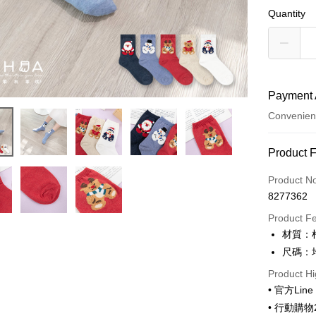
Quantity
Payment 
Convenien
Payment
Product 
Credit Car
Product N
8277362
Convenien
Product F
LINE Pay
材質：
尺碼：均
Apple Pay
Product Hi
JKOPAY
• 官方Lin
Easy Walle
• 行動購