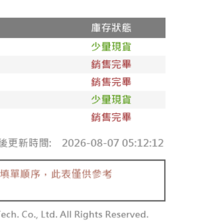
er | Free shipping on orders of NT$1,500 or more
郵寄
Shipping Rates
地區
Shipping Rates