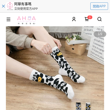
阿華有事嗎
開啟APP
立刻使用官方APP
0
1
/
9