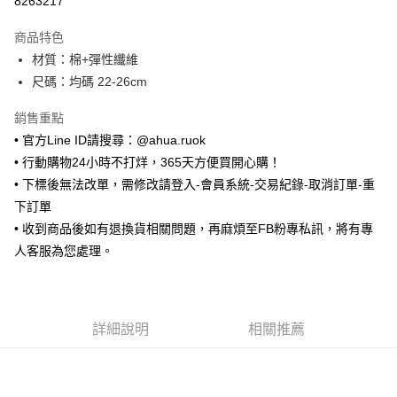
8263217
LINE Pay
商品特色
Apple Pay
材質：棉+彈性纖維
尺碼：均碼 22-26cm
街口支付
銷售重點
悠遊付
• 官方Line ID請搜尋：@ahua.ruok
ATM付款
• 行動購物24小時不打烊，365天方便買開心購！
• 下標後無法改單，需修改請登入-會員系統-交易紀錄-取消訂單-重
運送方式
下訂單
全家取貨付款
• 收到商品後如有退換貨相關問題，再麻煩至FB粉專私訊，將有專
每筆NT$65，滿NT$688(含以上)免運費
人客服為您處理。
付款後全家取貨
每筆NT$65，滿NT$688(含以上)免運費
詳細說明
相關推薦
7-11取貨付款
每筆NT$65，滿NT$688(含以上)免運費
付款後7-11取貨