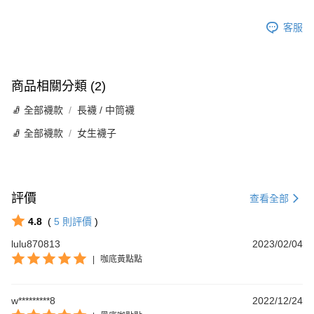
客服
商品相關分類 (2)
🧦 全部襪款
長襪 / 中筒襪
🧦 全部襪款
女生襪子
評價
查看全部
4.8
(
5
則評價
)
lulu870813
2023/02/04
|
咖底黃點點
w*********8
2022/12/24