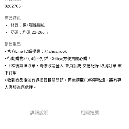
超商取貨付款
8262765
LINE Pay
商品特色
Apple Pay
材質：棉+彈性纖維
尺碼：均碼 22-26cm
街口支付
銷售重點
悠遊付
• 官方Line ID請搜尋：@ahua.ruok
ATM付款
• 行動購物24小時不打烊，365天方便買開心購！
• 下標後無法改單，需修改請登入-會員系統-交易紀錄-取消訂單-重
運送方式
下訂單
全家取貨付款
• 收到商品後如有退換貨相關問題，再麻煩至FB粉專私訊，將有專
每筆NT$65，滿NT$688(含以上)免運費
人客服為您處理。
付款後全家取貨
每筆NT$65，滿NT$688(含以上)免運費
詳細說明
相關推薦
7-11取貨付款
每筆NT$65，滿NT$688(含以上)免運費