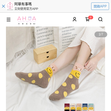
阿華有事嗎
開啟APP
立刻使用官方APP
0
1
/
7