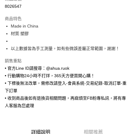
超商取貨付款
8026547
LINE Pay
商品特色
Apple Pay
Made in China
材質:塑膠
街口支付
悠遊付
以上數據皆為手工測量，如有些微誤差屬正常範圍，謝謝！
ATM付款
銷售重點
• 官方Line ID請搜尋：@ahua.ruok
運送方式
• 行動購物24小時不打烊，365天方便買開心購！
全家取貨付款
• 下標後無法改單，需修改請登入-會員系統-交易紀錄-取消訂單-重
每筆NT$65，滿NT$688(含以上)免運費
下訂單
• 收到商品後如有退換貨相關問題，再麻煩至FB粉專私訊，將有專
付款後全家取貨
人客服為您處理
每筆NT$65，滿NT$688(含以上)免運費
7-11取貨付款
每筆NT$65，滿NT$688(含以上)免運費
詳細說明
相關推薦