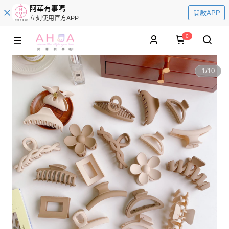
阿華有事嗎
開啟APP
立刻使用官方APP
0
1
/
10