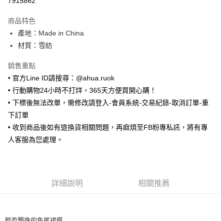
7915862
LINE Pay
商品特色
Apple Pay
產地：Made in China
材質：雪紡
街口支付
銷售重點
悠遊付
• 官方Line ID請搜尋：@ahua.ruok
ATM付款
• 行動購物24小時不打烊，365天方便買開心購！
• 下標後無法改單，需修改請登入-會員系統-交易紀錄-取消訂單-重
運送方式
下訂單
全家取貨付款
• 收到商品後如有退換貨相關問題，再麻煩至FB粉專私訊，將有專
每筆NT$65，滿NT$688(含以上)免運費
人客服為您處理。
付款後全家取貨
每筆NT$65，滿NT$688(含以上)免運費
詳細說明
相關推薦
7-11取貨付款
每筆NT$65，滿NT$688(含以上)免運費
輕盈飄逸的魚尾裙擺
付款後7-11取貨