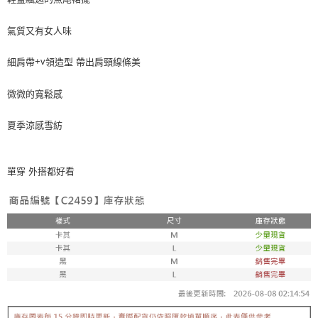
每筆NT$65，滿NT$688(含以上)免運費
氣質又有女人味
宅配
細肩帶
領造型
帶出肩頸線條美
+v
每筆NT$80，滿NT$1,000(含以上)免運費
宅配(外島)
微微的寬鬆感
每筆NT$125，滿NT$1,500(含以上)免運費
夏季涼感雪紡
其他海外郵寄
查看運費
香港澳門地區
查看運費
單穿
外搭都好看