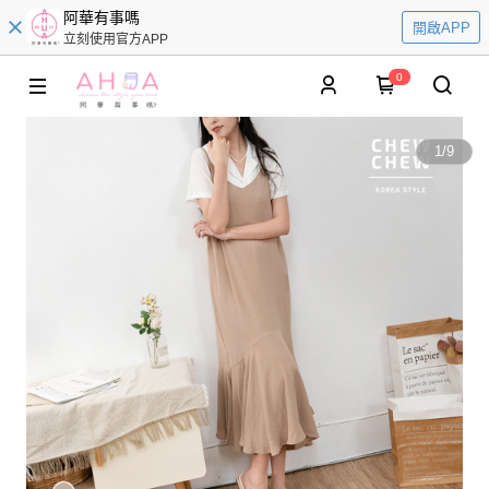
阿華有事嗎
開啟APP
立刻使用官方APP
0
1
/
9