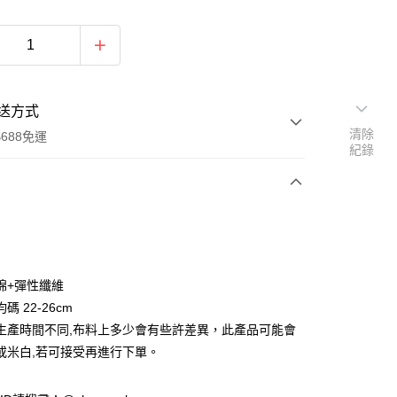
送方式
清除
688免運
紀錄
次付款
付款
棉+彈性纖維
碼 22-26cm
生產時間不同,布料上多少會有些許差異，此產品可能會
或米白,若可接受再進行下單。