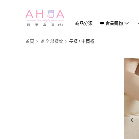
商品分類
👑 會員購物
首頁
🧦 全部襪款
長襪 / 中筒襪