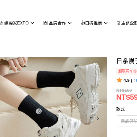
🎨 繪襪家EXPO
🈴 品牌合作
👍口碑推薦
👗主題企
日系襪子
超取滿NT$
4.9 (
1
NT$100
NT$5
款式
黑底笑臉s