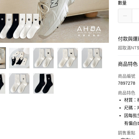
數量
付款與運
超取滿NT$
付款方式
商品特色
信用卡一
商品編號
7897278
超商取貨
商品特色
LINE Pay
材質：
尺碼：均
Apple Pay
因每批
街口支付
有偏白
悠遊付
銷售重點