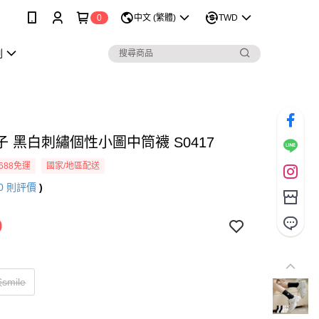
0
中文 (繁體)
TWD
劃
 黑白刺繡個性小圖中筒襪 S0417
688免運
國家/地區配送
0
則評價
)
9
mile