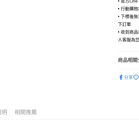
• 官方Lin
ATM付款
• 行動購
• 下標後
下訂單
運送方式
• 收到商
全家取貨
人客服為
每筆NT$6
付款後全
商品相關分
每筆NT$6
🧦 全部襪
7-11取貨
分享
🫶風格選
每筆NT$6
付款後7-1
每筆NT$6
說明
相關推薦
宅配
每筆NT$8
宅配(外島)