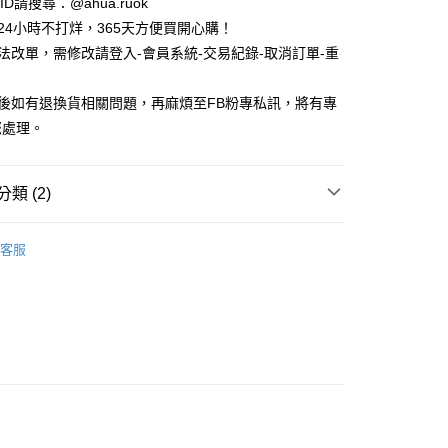
e ID請搜尋：@ahua.ruok
物24小時不打烊，365天方便買開心購！
無法改單，需修改請登入-會員系統-交易紀錄-取消訂單-重
品後如有退換貨相關問題，再麻煩至FB粉專私訊，將有專
付款
您處理。
5，滿NT$688(含以上)免運費
家取貨
類 (2)
5，滿NT$688(含以上)免運費
款
長襪 / 中筒襪
付款
客服
襪
刺繡 / 小圖
5，滿NT$688(含以上)免運費
1取貨
5，滿NT$688(含以上)免運費
0，滿NT$1,000(含以上)免運費