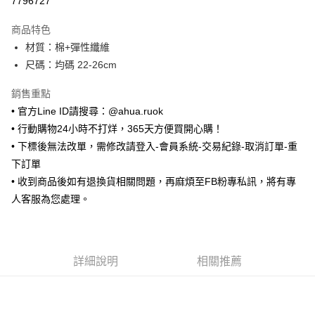
7796727
LINE Pay
商品特色
Apple Pay
材質：棉+彈性纖維
尺碼：均碼 22-26cm
街口支付
銷售重點
悠遊付
• 官方Line ID請搜尋：@ahua.ruok
ATM付款
• 行動購物24小時不打烊，365天方便買開心購！
• 下標後無法改單，需修改請登入-會員系統-交易紀錄-取消訂單-重
運送方式
下訂單
全家取貨付款
• 收到商品後如有退換貨相關問題，再麻煩至FB粉專私訊，將有專
每筆NT$65，滿NT$688(含以上)免運費
人客服為您處理。
付款後全家取貨
每筆NT$65，滿NT$688(含以上)免運費
詳細說明
相關推薦
7-11取貨付款
每筆NT$65，滿NT$688(含以上)免運費
付款後7-11取貨