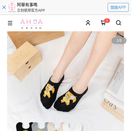
阿華有事嗎
開啟APP
立刻使用官方APP
0
1
/
8