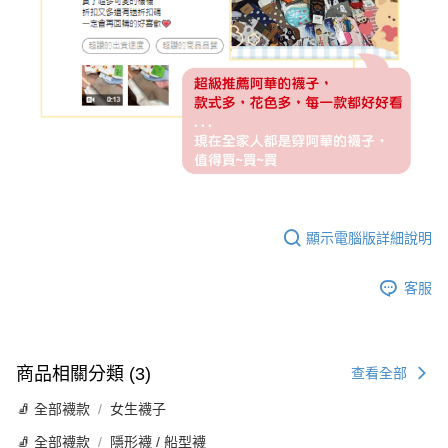
顯示電腦版詳細說明
客服
商品相關分類 (3)
查看全部
🧦 全部襪款
女生襪子
🧦 全部襪款
隱形襪 / 船型襪