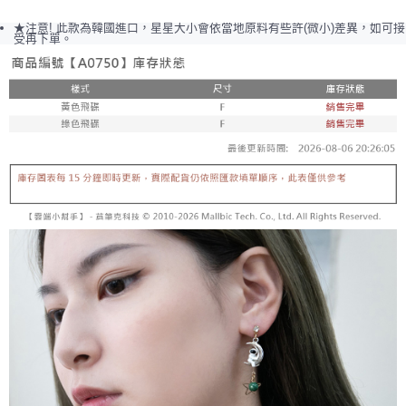
每筆NT$65，滿NT$688(含以上)免運費
★注意! 此款為韓國進口，星星大小會依當地原料有些許(微小)差異，如可接
受再下單。
宅配
每筆NT$80，滿NT$1,000(含以上)免運費
宅配(外島)
每筆NT$125，滿NT$1,500(含以上)免運費
其他海外郵寄
查看運費
香港澳門地區
查看運費