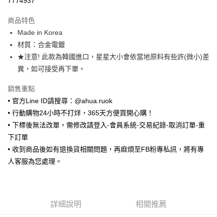
7774937
LINE Pay
商品特色
Apple Pay
Made in Korea
材質：合金電鍍
街口支付
★注意! 此款為韓國進口，星星大小會依當地原料有些許(微小)差
悠遊付
異，如可接受再下單。
ATM付款
銷售重點
• 官方Line ID請搜尋：@ahua.ruok
運送方式
• 行動購物24小時不打烊，365天方便買開心購！
全家取貨付款
• 下標後無法改單，需修改請登入-會員系統-交易紀錄-取消訂單-重
每筆NT$65，滿NT$688(含以上)免運費
下訂單
• 收到商品後如有退換貨相關問題，再麻煩至FB粉專私訊，將有專
付款後全家取貨
人客服為您處理。
每筆NT$65，滿NT$688(含以上)免運費
7-11取貨付款
每筆NT$65，滿NT$688(含以上)免運費
詳細說明
相關推薦
付款後7-11取貨