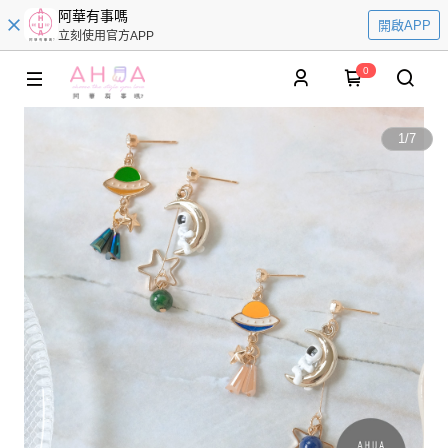
阿華有事嗎
開啟APP
立刻使用官方APP
0
1
/
7