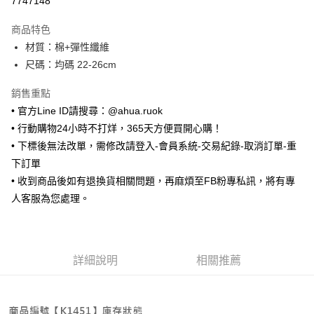
7747148
LINE Pay
商品特色
Apple Pay
材質：棉+彈性纖維
尺碼：均碼 22-26cm
街口支付
銷售重點
悠遊付
• 官方Line ID請搜尋：@ahua.ruok
ATM付款
• 行動購物24小時不打烊，365天方便買開心購！
• 下標後無法改單，需修改請登入-會員系統-交易紀錄-取消訂單-重
運送方式
下訂單
全家取貨付款
• 收到商品後如有退換貨相關問題，再麻煩至FB粉專私訊，將有專
每筆NT$65，滿NT$688(含以上)免運費
人客服為您處理。
付款後全家取貨
每筆NT$65，滿NT$688(含以上)免運費
詳細說明
相關推薦
7-11取貨付款
每筆NT$65，滿NT$688(含以上)免運費
付款後7-11取貨