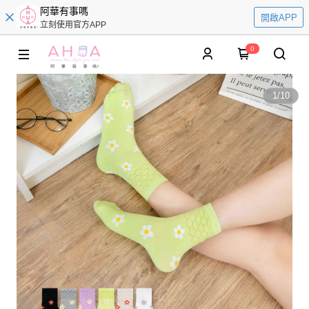
阿華有事嗎
開啟APP
立刻使用官方APP
0
1
/
10