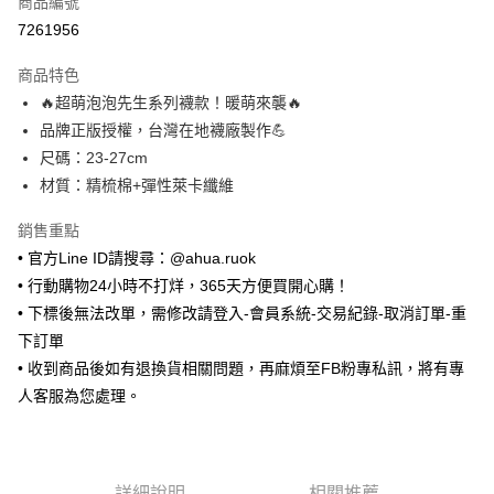
商品編號
超商取貨付款
7261956
LINE Pay
商品特色
Apple Pay
🔥超萌泡泡先生系列襪款！暖萌來襲🔥
品牌正版授權，台灣在地襪廠製作💪
街口支付
尺碼：23-27cm
悠遊付
材質：精梳棉+彈性萊卡纖維
ATM付款
銷售重點
• 官方Line ID請搜尋：@ahua.ruok
運送方式
• 行動購物24小時不打烊，365天方便買開心購！
全家取貨付款
• 下標後無法改單，需修改請登入-會員系統-交易紀錄-取消訂單-重
每筆NT$65，滿NT$688(含以上)免運費
下訂單
• 收到商品後如有退換貨相關問題，再麻煩至FB粉專私訊，將有專
付款後全家取貨
人客服為您處理。
每筆NT$65，滿NT$688(含以上)免運費
7-11取貨付款
每筆NT$65，滿NT$688(含以上)免運費
詳細說明
相關推薦