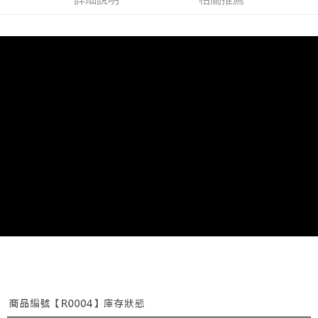
付款後7-11取貨
每筆NT$65，滿NT$688(含以上)免運費
宅配
每筆NT$80，滿NT$1,000(含以上)免運費
宅配(外島)
每筆NT$125，滿NT$1,500(含以上)免運費
其他海外郵寄
查看運費
香港澳門地區
查看運費