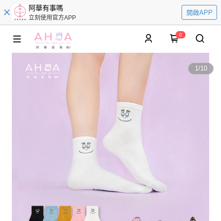
阿華有事嗎
開啟APP
立刻使用官方APP
0
1
/
10