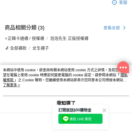
客服
商品相關分類 (3)
查看全部
⭐正韓卡通襪 / 授權襪
泡泡先生 正版授權襪
🧦 全部襪款
女生襪子
本網站中使用 cookie，欲查詢有關本網站使用 cookie 方式之詳情，及若您不希
評價
望在電腦上使用 cookie 時應如何變更電腦的 cookie 設定，請參閱本網站「
隱私
喜歡這個商品嗎？購買後給他一個好評吧
權條款
」之 Cookie 聲明。您繼續使用本網站即表示您同意本公司得按本網站使
用條款之 Cookie 聲明使用 cookie。
了解更多 >
本分類熱銷
全站排行
我知道了
訂閱就送$50購物金
連結 LINE 帳號
熱門標籤