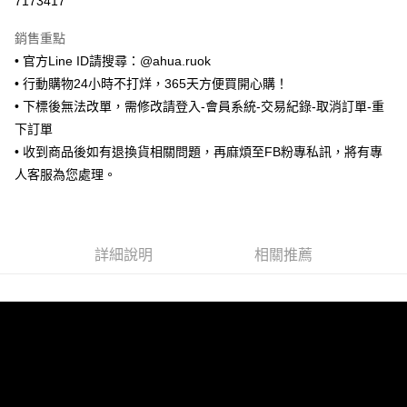
7173417
LINE Pay
銷售重點
Apple Pay
• 官方Line ID請搜尋：@ahua.ruok
• 行動購物24小時不打烊，365天方便買開心購！
街口支付
• 下標後無法改單，需修改請登入-會員系統-交易紀錄-取消訂單-重
悠遊付
下訂單
• 收到商品後如有退換貨相關問題，再麻煩至FB粉專私訊，將有專
ATM付款
人客服為您處理。
運送方式
全家取貨付款
詳細說明
相關推薦
每筆NT$65，滿NT$688(含以上)免運費
付款後全家取貨
每筆NT$65，滿NT$688(含以上)免運費
7-11取貨付款
每筆NT$65，滿NT$688(含以上)免運費
付款後7-11取貨