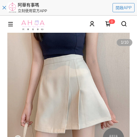
阿華有事嗎
開啟APP
立刻使用官方APP
0
1
/
10