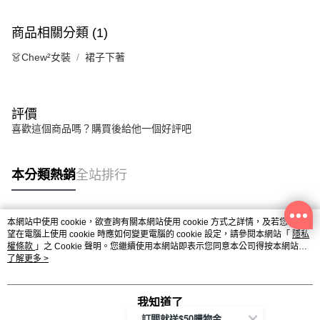
商品相關分類 (1)
👗Chew²女裝
裙子下著
評價
喜歡這個商品嗎？購買後給他一個好評吧
本分類熱銷
全站排行
本網站中使用 cookie，欲查詢有關本網站使用 cookie 方式之詳情，及若您不希
熱門標籤
望在電腦上使用 cookie 時應如何變更電腦的 cookie 設定，請參閱本網站「
隱私
權條款
」之 Cookie 聲明。您繼續使用本網站即表示您同意本公司得按本網站使
用條款之 Cookie 聲明使用 cookie。
了解更多 >
我知道了
訂閱就送$50購物金