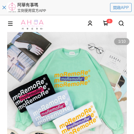
阿華有事嗎
開啟APP
立刻使用官方APP
0
1
/
10