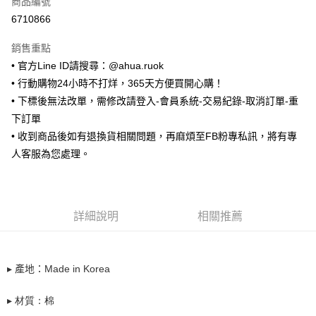
商品編號
超商取貨付款
6710866
LINE Pay
銷售重點
Apple Pay
• 官方Line ID請搜尋：@ahua.ruok
• 行動購物24小時不打烊，365天方便買開心購！
街口支付
• 下標後無法改單，需修改請登入-會員系統-交易紀錄-取消訂單-重
悠遊付
下訂單
• 收到商品後如有退換貨相關問題，再麻煩至FB粉專私訊，將有專
ATM付款
人客服為您處理。
運送方式
全家取貨付款
詳細說明
相關推薦
每筆NT$65，滿NT$688(含以上)免運費
付款後全家取貨
每筆NT$65，滿NT$688(含以上)免運費
▸
產地：
Made in Korea
7-11取貨付款
▸
材質：棉
每筆NT$65，滿NT$688(含以上)免運費