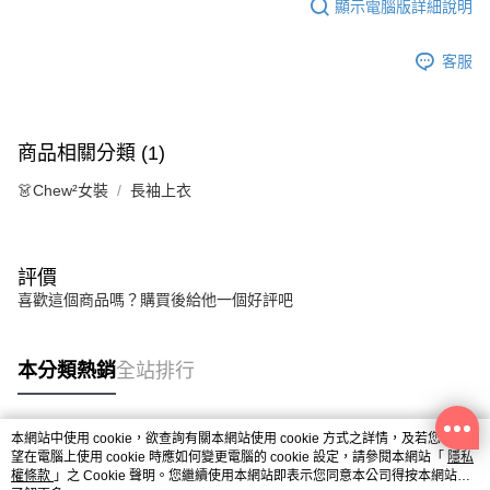
顯示電腦版詳細說明
客服
商品相關分類 (1)
👗Chew²女裝
長袖上衣
評價
喜歡這個商品嗎？購買後給他一個好評吧
本分類熱銷
全站排行
本網站中使用 cookie，欲查詢有關本網站使用 cookie 方式之詳情，及若您不希
熱門標籤
望在電腦上使用 cookie 時應如何變更電腦的 cookie 設定，請參閱本網站「
隱私
權條款
」之 Cookie 聲明。您繼續使用本網站即表示您同意本公司得按本網站使