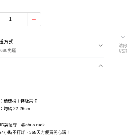
送方式
清除
688免運
紀錄
次付款
付款
質：精琉棉＋特級萊卡
：均碼 22-26cm
e ID請搜尋：@ahua.ruok
物24小時不打烊，365天方便買開心購！