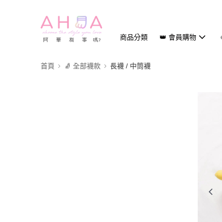
商品分類
👑 會員購物
首頁
🧦 全部襪款
長襪 / 中筒襪