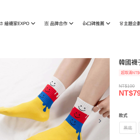
🎨 繪襪家EXPO
🈴 品牌合作
👍口碑推薦
👗主題企
韓國襪子
超取滿NT$
NT$100
NT$7
款式
黑底