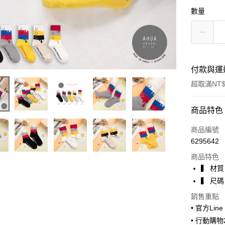
數量
付款與運
超取滿NT$
付款方式
商品特色
信用卡一
商品編號
6295642
超商取貨
商品特色
LINE Pay
▍ 材
▍ 尺碼
Apple Pay
銷售重點
街口支付
• 官方Lin
• 行動購
悠遊付