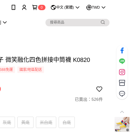
0
中文 (繁體)
TWD
劃
 微笑融化四色拼接中筒襪 K0820
688免運
國家/地區配送
9
已賣出：526件
灰底
黃底
米白底
白底