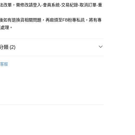
無法改單，需修改請登入-會員系統-交易紀錄-取消訂單-重
品後如有退換貨相關問題，再麻煩至FB粉專私訊，將有專
您處理。
付款
類 (2)
5，滿NT$688(含以上)免運費
家取貨
款
長襪 / 中筒襪
客服
5，滿NT$688(含以上)免運費
款
女生襪子
付款
5，滿NT$688(含以上)免運費
1取貨
5，滿NT$688(含以上)免運費
0，滿NT$1,000(含以上)免運費