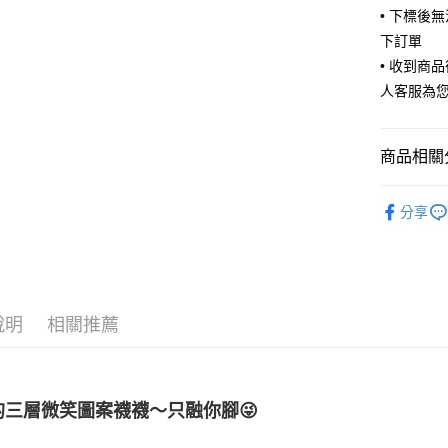
• 下標後
ATM付款
下訂單
• 收到商
人客服為
運送方式
全家取貨
商品相關分
每筆NT$6
付款後全
🧦 全部襪
分享
每筆NT$6
🧦 全部襪
7-11取貨
每筆NT$6
說明
相關推薦
付款後7-1
每筆NT$6
宅配
的三層微笑圖案襪襪～只融你腳😜
每筆NT$8