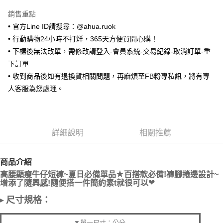
LINE Pay
銷售重點
Apple Pay
• 官方Line ID請搜尋：@ahua.ruok
• 行動購物24小時不打烊，365天方便買開心購！
街口支付
• 下標後無法改單，需修改請登入-會員系統-交易紀錄-取消訂單-重
悠遊付
下訂單
• 收到商品後如有退換貨相關問題，再麻煩至FB粉專私訊，將有專
ATM付款
人客服為您處理。
運送方式
全家取貨付款
詳細說明
相關推薦
每筆NT$65，滿NT$688(含以上)免運費
付款後全家取貨
商品介紹
每筆NT$65，滿NT$688(含以上)免運費
★
高腰顯瘦牛仔短褲~夏日必備單品
百搭款必備!褲腳捲邊設計~
❤
增添了隨興感!隨便搭一件簡約素t就很可以
7-11取貨付款
每筆NT$65，滿NT$688(含以上)免運費
尺寸規格：
▸
付款後7-11取貨
▼單一尺寸：公分