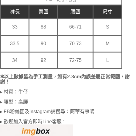
每筆NT$65，滿NT$688(含以上)免運費
褲長
臀圍
腰圍
尺寸
宅配
每筆NT$80，滿NT$1,000(含以上)免運費
33
88
66-71
S
宅配(外島)
每筆NT$125，滿NT$1,500(含以上)免運費
33.5
90
70-73
M
34
92
72-75
L
✱以上數據皆為手工測量，如有2-3cm內誤差屬正常範圍，謝
謝！
▸ 材質：牛仔
▸ 腰型：高腰
▸ FB粉絲團及Instagram請搜尋：阿華有事嗎
歡迎加入官方即時Line客服 :
▸