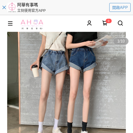
阿華有事嗎
開啟APP
立刻使用官方APP
0
1
/
10