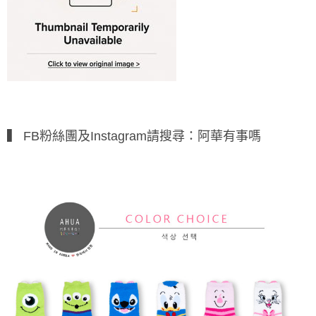
▍ FB粉絲團及Instagram請搜尋：阿華有事嗎