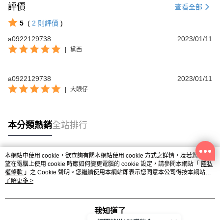
評價
查看全部
5
(
2
則評價
)
a0922129738
2023/01/11
|
黛西
a0922129738
2023/01/11
|
大眼仔
本分類熱銷
全站排行
本網站中使用 cookie，欲查詢有關本網站使用 cookie 方式之詳情，及若您不希
熱門標籤
望在電腦上使用 cookie 時應如何變更電腦的 cookie 設定，請參閱本網站「
隱私
權條款
」之 Cookie 聲明。您繼續使用本網站即表示您同意本公司得按本網站使
用條款之 Cookie 聲明使用 cookie。
了解更多 >
我知道了