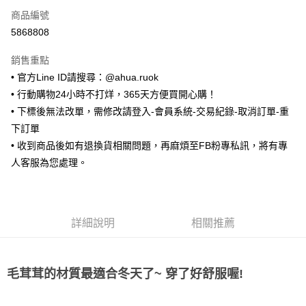
商品編號
超商取貨付款
5868808
LINE Pay
銷售重點
Apple Pay
• 官方Line ID請搜尋：@ahua.ruok
• 行動購物24小時不打烊，365天方便買開心購！
街口支付
• 下標後無法改單，需修改請登入-會員系統-交易紀錄-取消訂單-重
悠遊付
下訂單
• 收到商品後如有退換貨相關問題，再麻煩至FB粉專私訊，將有專
ATM付款
人客服為您處理。
運送方式
全家取貨付款
詳細說明
相關推薦
每筆NT$65，滿NT$688(含以上)免運費
付款後全家取貨
每筆NT$65，滿NT$688(含以上)免運費
毛茸茸的材質最適合冬天了~ 穿了好舒服喔!
7-11取貨付款