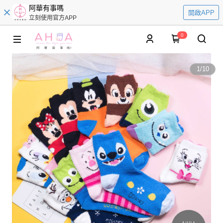
阿華有事嗎
開啟APP
立刻使用官方APP
0
1
/
10