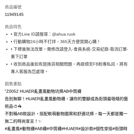
商品編號
超商取貨付款
11949145
LINE Pay
商品特色
Apple Pay
• 官方Line ID請搜尋：@ahua.ruok
• 行動購物24小時不打烊，365天方便買開心購！
街口支付
• 下標後無法改單，需修改請登入-會員系統-交易紀錄-取消訂單-
悠遊付
重下訂單
• 收到商品後如有退換貨相關問題，再麻煩至FB粉專私訊，將有
Google Pay
專人客服為您處理。
ATM付款
銷售重點
"Z0052 HUAER亂畫風動物坑條AB中筒襪
運送方式
告別無聊！HUAER亂畫風動物襪，讓你的雙腳成為街頭最吸睛的藝
全家取貨付款
術品🎨🦓
每筆NT$65，滿NT$688(含以上)免運費
不對稱AB款設計，搭配軟萌動物圖案和舒適坑條，每一天都是獨一
付款後全家取貨
無二的時尚宣言！✨
每筆NT$65，滿NT$688(含以上)免運費
#亂畫風#動物襪#AB襪#中筒襪#HUAER#設計款#個性穿搭#街頭時