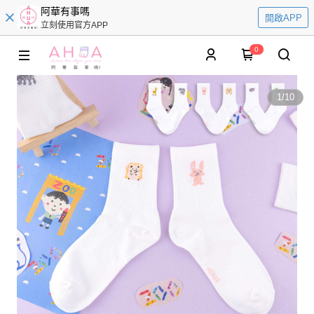
阿華有事嗎
開啟APP
立刻使用官方APP
0
1
/
10