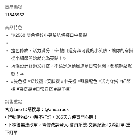
商品編號
超商取貨付款
11843952
LINE Pay
商品特色
Apple Pay
"K2568 雙色條紋小笑臉坑條襪口中長襪
街口支付
撞色條紋，活力滿分！🤩 襪口還有超可愛的小笑臉，讓你的穿搭
悠遊付
從小細節開始就充滿亮點！✨
坑條設計舒適又好搭，不論是運動風還是日常休閒，都能輕鬆駕
Google Pay
馭！👟
ATM付款
#雙色襪 #條紋襪 #笑臉襪 #中長襪 #藍橘配色 #活力穿搭 #細節
控 #百搭襪 #日常穿搭 #襪子控"
運送方式
銷售重點
全家取貨付款
官方Line ID請搜尋：@ahua.ruok
每筆NT$65，滿NT$688(含以上)免運費
• 行動購物24小時不打烊，365天方便買開心購！
付款後全家取貨
• 下標後無法改單，需修改請登入-會員系統-交易紀錄-取消訂單-重
每筆NT$65，滿NT$688(含以上)免運費
下訂單