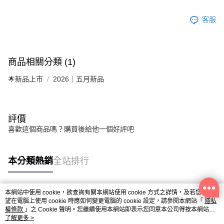
客服
商品相關分類 (1)
🌟新品上市
2026｜五月新品
評價
喜歡這個商品嗎？購買後給他一個好評吧
本分類熱銷
全站排行
本網站中使用 cookie，欲查詢有關本網站使用 cookie 方式之詳情，及若您不希
熱門標籤
望在電腦上使用 cookie 時應如何變更電腦的 cookie 設定，請參閱本網站「
隱私
權條款
」之 Cookie 聲明。您繼續使用本網站即表示您同意本公司得按本網站使
用條款之 Cookie 聲明使用 cookie。
了解更多 >