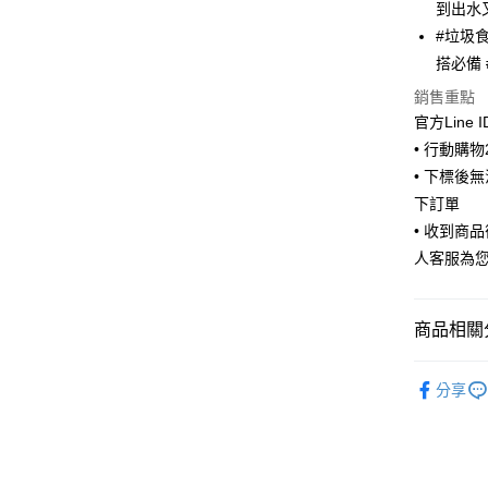
街口支付
到出水
#垃圾食
悠遊付
搭必備 
Google Pa
銷售重點
ATM付款
官方Line 
• 行動購
• 下標後
運送方式
下訂單
• 收到商
全家取貨
人客服為
每筆NT$6
付款後全
商品相關分
每筆NT$6
🌟新品上
7-11取貨
分享
每筆NT$6
付款後7-1
每筆NT$6