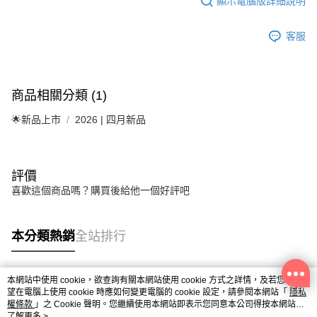
顯示電腦版詳細說明
客服
商品相關分類 (1)
🌟新品上市
2026 | 四月新品
評價
喜歡這個商品嗎？購買後給他一個好評吧
本分類熱銷
全站排行
本網站中使用 cookie，欲查詢有關本網站使用 cookie 方式之詳情，及若您不希
熱門標籤
望在電腦上使用 cookie 時應如何變更電腦的 cookie 設定，請參閱本網站「
隱私
權條款
」之 Cookie 聲明。您繼續使用本網站即表示您同意本公司得按本網站使
用條款之 Cookie 聲明使用 cookie。
了解更多 >