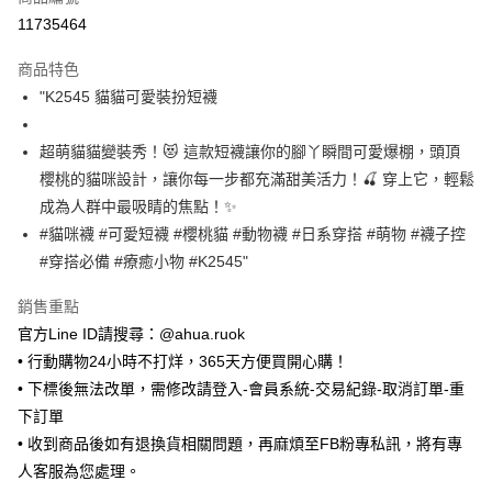
超商取貨付款
11735464
LINE Pay
商品特色
Apple Pay
"K2545 貓貓可愛裝扮短襪
街口支付
超萌貓貓變裝秀！😻 這款短襪讓你的腳丫瞬間可愛爆棚，頭頂
悠遊付
櫻桃的貓咪設計，讓你每一步都充滿甜美活力！🍒 穿上它，輕鬆
成為人群中最吸睛的焦點！✨
Google Pay
#貓咪襪 #可愛短襪 #櫻桃貓 #動物襪 #日系穿搭 #萌物 #襪子控
ATM付款
#穿搭必備 #療癒小物 #K2545"
銷售重點
運送方式
官方Line ID請搜尋：@ahua.ruok
全家取貨付款
• 行動購物24小時不打烊，365天方便買開心購！
每筆NT$65，滿NT$688(含以上)免運費
• 下標後無法改單，需修改請登入-會員系統-交易紀錄-取消訂單-重
付款後全家取貨
下訂單
每筆NT$65，滿NT$688(含以上)免運費
• 收到商品後如有退換貨相關問題，再麻煩至FB粉專私訊，將有專
人客服為您處理。
7-11取貨付款