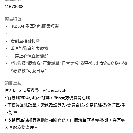
超商取貨付款
11678068
LINE Pay
商品特色
Apple Pay
"K2504 垂耳狗狗圖案短襪
街口支付
看到直接融化🐶
悠遊付
垂耳狗狗真的太療癒
一穿上心情直接變好
Google Pay
#狗狗襪#療癒系#可愛爆擊#日常穿搭#襪子控#少女心#穿搭小物
ATM付款
#必收款#可愛日常"
銷售重點
運送方式
官方Line ID請搜尋：@ahua.ruok
全家取貨付款
• 行動購物24小時不打烊，365天方便買開心購！
每筆NT$65，滿NT$688(含以上)免運費
• 下標後無法改單，需修改請登入-會員系統-交易紀錄-取消訂單-重
付款後全家取貨
下訂單
每筆NT$65，滿NT$688(含以上)免運費
• 收到商品後如有退換貨相關問題，再麻煩至FB粉專私訊，將有專
人客服為您處理。
7-11取貨付款