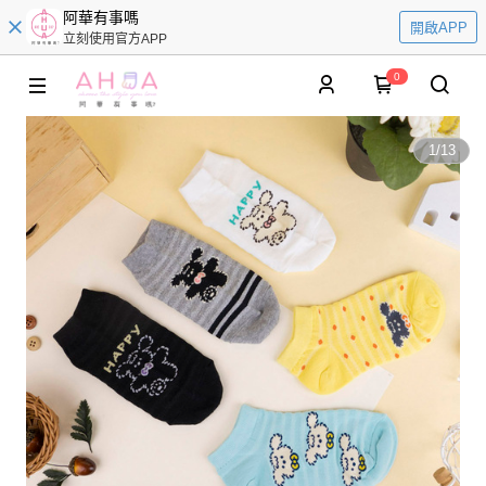
阿華有事嗎
開啟APP
立刻使用官方APP
0
1
/
13