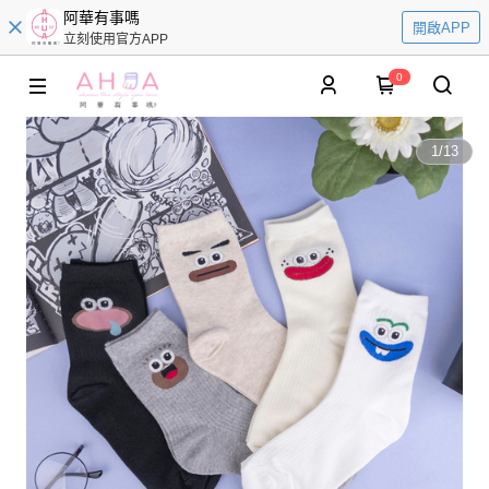
阿華有事嗎
開啟APP
立刻使用官方APP
0
1
/
13