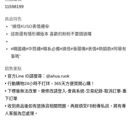
超商取貨付款
11598199
LINE Pay
商品特色
Apple Pay
"搞怪KUSO表情襪🤪
這款還有隱形襪版本 喜歡的粉粉不要錯過囉
街口支付
悠遊付
#韓國襪#中筒襪#韓系必備#搞怪#香腸嘴#表情#熱銷款#阿華有
事嗎"
Google Pay
銷售重點
ATM付款
• 官方Line ID請搜尋：@ahua.ruok
• 行動購物24小時不打烊，365天方便買開心購！
運送方式
• 下標後無法改單，需修改請登入-會員系統-交易紀錄-取消訂單-重
全家取貨付款
下訂單
每筆NT$65，滿NT$688(含以上)免運費
• 收到商品後如有退換貨相關問題，再麻煩至FB粉專私訊，將有專
付款後全家取貨
人客服為您處理。
每筆NT$65，滿NT$688(含以上)免運費
7-11取貨付款