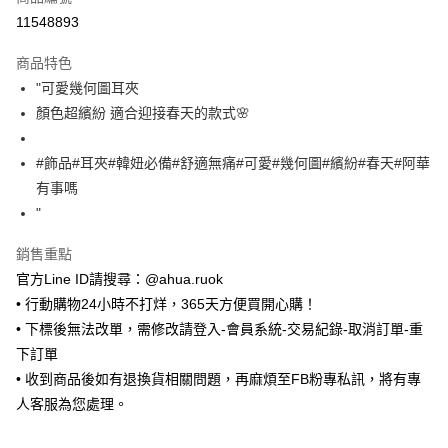
超商取貨付款
11548893
LINE Pay
商品特色
Apple Pay
"可愛幾何圖耳夾
顏色超繽紛 適合迎接春天的款式🌸
街口支付
悠遊付
#飾品#耳夾#韓妞必備#舒適無痛#可愛#幾何圖#繽紛#春天#阿華
有事嗎
Google Pay
"
ATM付款
銷售重點
官方Line ID請搜尋：@ahua.ruok
運送方式
• 行動購物24小時不打烊，365天方便買開心購！
全家取貨付款
• 下標後無法改單，需修改請登入-會員系統-交易紀錄-取消訂單-重
每筆NT$65，滿NT$688(含以上)免運費
下訂單
付款後全家取貨
• 收到商品後如有退換貨相關問題，再麻煩至FB粉專私訊，將有專
每筆NT$65，滿NT$688(含以上)免運費
人客服為您處理。
7-11取貨付款