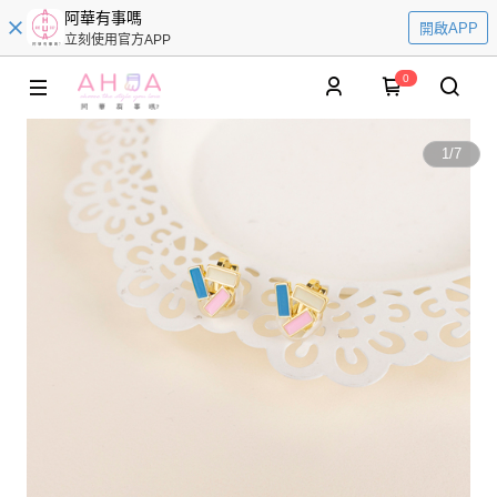
阿華有事嗎
開啟APP
立刻使用官方APP
0
1
/
7