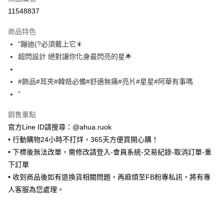
超商取貨付款
11548837
LINE Pay
商品特色
Apple Pay
"蹦迪(?必須戴上它🎇
超閃設計 絕對讓你化身最閃亮的星🌟
街口支付
悠遊付
#飾品#耳夾#韓妞必備#舒適無痛#亮片#星星#阿華有事嗎
"
Google Pay
銷售重點
ATM付款
官方Line ID請搜尋：@ahua.ruok
• 行動購物24小時不打烊，365天方便買開心購！
運送方式
• 下標後無法改單，需修改請登入-會員系統-交易紀錄-取消訂單-重
全家取貨付款
下訂單
每筆NT$65，滿NT$688(含以上)免運費
• 收到商品後如有退換貨相關問題，再麻煩至FB粉專私訊，將有專
付款後全家取貨
人客服為您處理。
每筆NT$65，滿NT$688(含以上)免運費
7-11取貨付款