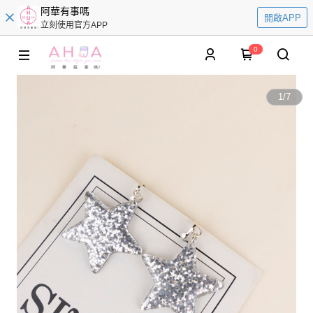
阿華有事嗎
開啟APP
立刻使用官方APP
0
1
/
7