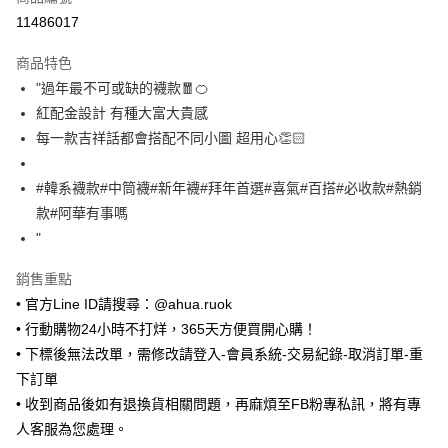
超商取貨付款
11486017
LINE Pay
商品特色
Apple Pay
"過年最不可或缺的襪款🧧🍊
紅配金設計 有種大富大貴感
街口支付
每一款吉祥話都會搭配不同小圖 超用心👏🏻
悠遊付
#韓系襪款#中筒襪#新年襪#拜年首選#喜氣#百搭#必收款#熱銷
Google Pay
款#阿華有事嗎
ATM付款
"
銷售重點
運送方式
• 官方Line ID請搜尋：@ahua.ruok
全家取貨付款
• 行動購物24小時不打烊，365天方便買開心購！
每筆NT$65，滿NT$688(含以上)免運費
• 下標後無法改單，需修改請登入-會員系統-交易紀錄-取消訂單-重
付款後全家取貨
下訂單
每筆NT$65，滿NT$688(含以上)免運費
• 收到商品後如有退換貨相關問題，再麻煩至FB粉專私訊，將有專
人客服為您處理。
7-11取貨付款