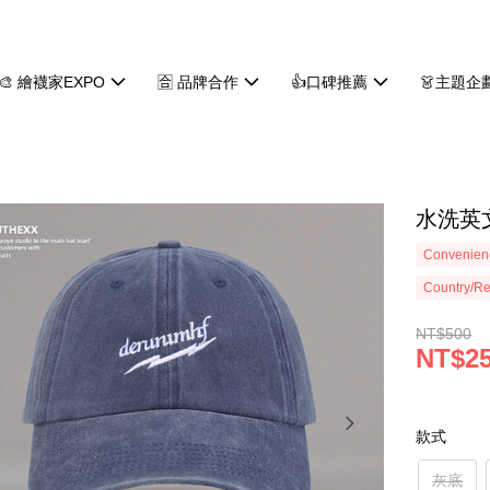
🎨 繪襪家EXPO
🈴 品牌合作
👍口碑推薦
👗主題企
水洗英文
Convenienc
Country/Re
NT$500
NT$2
款式
灰底