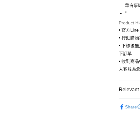
華有事
Easy Walle
"
Google Pa
Product Hi
ATM Trans
• 官方Lin
• 行動購
• 下標後
Shipping
下訂單
全家取貨
• 收到商
NT$65/orde
人客服為
付款後全
NT$65/orde
Relevant 
7-11取貨
🌟新品上
Share
NT$65/orde
付款後7-1
NT$65/orde
宅配