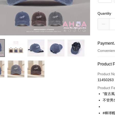
Quantity
Payment 
Convenien
Payment
Product 
Credit Car
Product N
11450263
Convenien
Product F
LINE Pay
"復古
不管男
Apple Pay
JKOPAY
#棒球