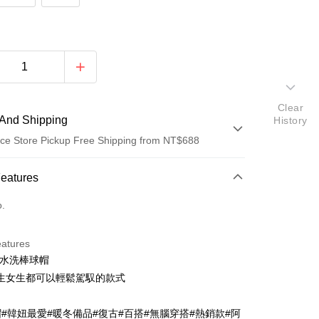
Clear
And Shipping
History
ce Store Pickup Free Shipping from NT$688
 Method
Features
d (Full Payment)
o.
ce Store Pickup and Pay
eatures
風水洗棒球帽
生女生都可以輕鬆駕馭的款式
帽#韓妞最愛#暖冬備品#復古#百搭#無腦穿搭#熱銷款#阿