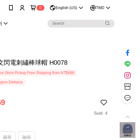
0
English (US)
TWD
劃
閃電刺繡棒球帽 H0078
e Store Pickup Free Shipping from NT$688
gion Delivery
59
Sold: 4
藏青
咖啡