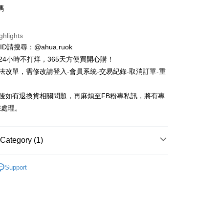
嗎
t
y
ghlights
fer
e ID請搜尋：@ahua.ruok
物24小時不打烊，365天方便買開心購！
無法改單，需修改請登入-會員系統-交易紀錄-取消訂單-重
 Method
付款
品後如有退換貨相關問題，再麻煩至FB粉專私訊，將有專
r | Free shipping on orders of NT$688 or more
您處理。
家取貨
r | Free shipping on orders of NT$688 or more
Category (1)
付款
市
2026 | 一月新品
Support
r | Free shipping on orders of NT$688 or more
1取貨
r | Free shipping on orders of NT$688 or more