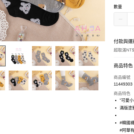
數量
付款與運
超取滿NT$
付款方式
商品特色
信用卡一
商品編號
11449303
超商取貨
商品特色
LINE Pay
"可愛小
滿版塗
Apple Pay
街口支付
#韓國
#阿華
悠遊付