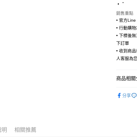
"
Google Pa
銷售重點
ATM付款
• 官方Lin
• 行動購
• 下標後
運送方式
下訂單
• 收到商
全家取貨
人客服為
每筆NT$6
付款後全
商品相關分
每筆NT$6
🌟新品上
7-11取貨
分享
每筆NT$6
付款後7-1
每筆NT$6
說明
相關推薦
宅配