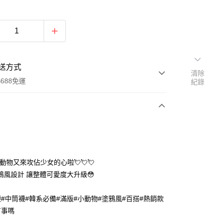
送方式
清除
688免運
紀錄
次付款
付款
動物又來攻佔少女的心啦💘💘💘
鴉風設計 讓整體可愛度大升級😳
襪#中筒襪#韓系必備#滿版#小動物#塗鴉風#百搭#熱銷款
有事嗎