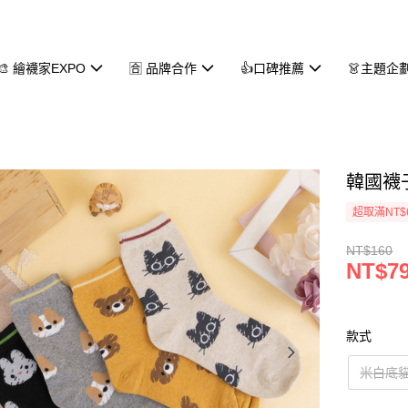
🎨 繪襪家EXPO
🈴 品牌合作
👍口碑推薦
👗主題企
韓國襪子
超取滿NT$
NT$160
NT$7
款式
米白底