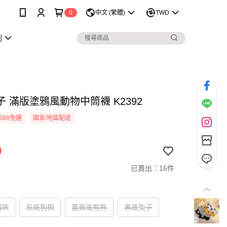
0
中文 (繁體)
TWD
劃
 滿版塗鴉風動物中筒襪 K2392
688免運
國家/地區配送
9
已賣出：16件
貓咪
灰底狗狗
薑黃底熊熊
黑底兔子