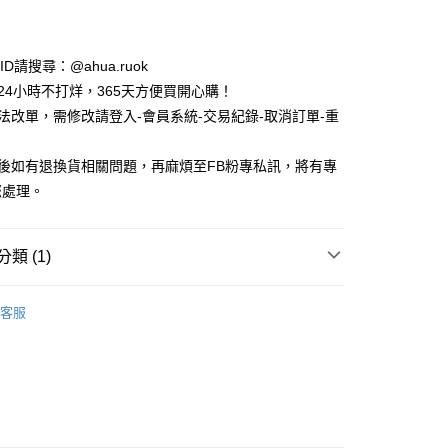
y
e ID請搜尋：@ahua.ruok
物24小時不打烊，365天方便買開心購！
無法改單，需修改請登入-會員系統-交易紀錄-取消訂單-重
品後如有退換貨相關問題，再麻煩至FB粉專私訊，將有專
付款
您處理。
5，滿NT$688(含以上)免運費
家取貨
類 (1)
5，滿NT$688(含以上)免運費
市
2026 | 一月新品
付款
客服
5，滿NT$688(含以上)免運費
1取貨
5，滿NT$688(含以上)免運費