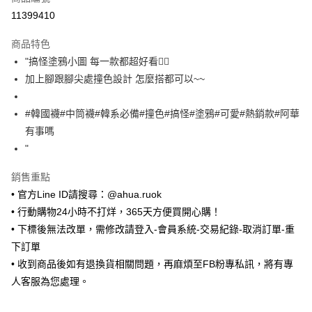
超商取貨付款
11399410
LINE Pay
商品特色
Apple Pay
"搞怪塗鴉小圖 每一款都超好看👍🏻
加上腳跟腳尖處撞色設計 怎麼搭都可以~~
街口支付
悠遊付
#韓國襪#中筒襪#韓系必備#撞色#搞怪#塗鴉#可愛#熱銷款#阿華
有事嗎
Google Pay
"
ATM付款
銷售重點
• 官方Line ID請搜尋：@ahua.ruok
運送方式
• 行動購物24小時不打烊，365天方便買開心購！
全家取貨付款
• 下標後無法改單，需修改請登入-會員系統-交易紀錄-取消訂單-重
每筆NT$65，滿NT$688(含以上)免運費
下訂單
付款後全家取貨
• 收到商品後如有退換貨相關問題，再麻煩至FB粉專私訊，將有專
每筆NT$65，滿NT$688(含以上)免運費
人客服為您處理。
7-11取貨付款