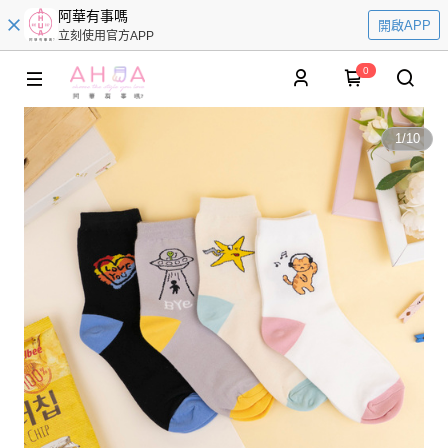
阿華有事嗎
開啟APP
立刻使用官方APP
0
1
/
10