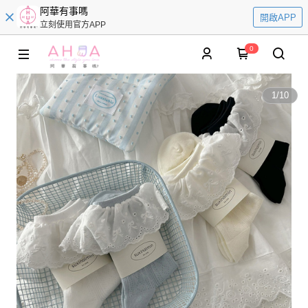
阿華有事嗎
開啟APP
立刻使用官方APP
0
1
/
10