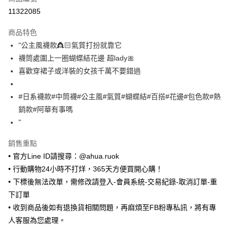
超商取貨付款
11322085
LINE Pay
商品特色
Apple Pay
"公主風襪款👸🏻氣質打扮就靠它
襪筒處圍上一圈蝴蝶結花邊 超lady🎀
街口支付
喜歡穿裙子或洋裝的女孩千萬不要錯過
悠遊付
#日系襪款#中筒襪#公主風#氣質#蝴蝶結#百搭#花邊#包色款#熱
Google Pay
銷款#阿華有事嗎
ATM付款
"
銷售重點
運送方式
• 官方Line ID請搜尋：@ahua.ruok
全家取貨付款
• 行動購物24小時不打烊，365天方便買開心購！
每筆NT$65，滿NT$688(含以上)免運費
• 下標後無法改單，需修改請登入-會員系統-交易紀錄-取消訂單-重
付款後全家取貨
下訂單
每筆NT$65，滿NT$688(含以上)免運費
• 收到商品後如有退換貨相關問題，再麻煩至FB粉專私訊，將有專
人客服為您處理。
7-11取貨付款