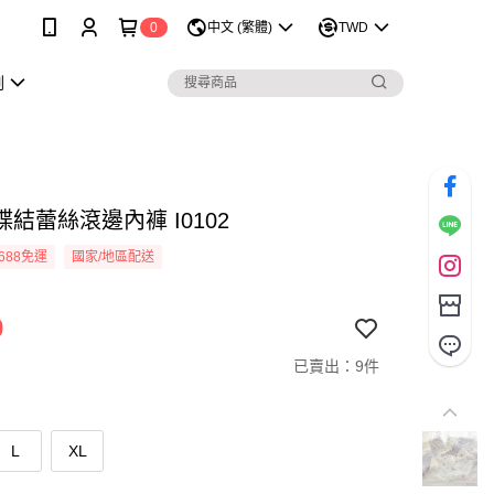
0
中文 (繁體)
TWD
劃
結蕾絲滾邊內褲 I0102
688免運
國家/地區配送
9
已賣出：9件
L
XL