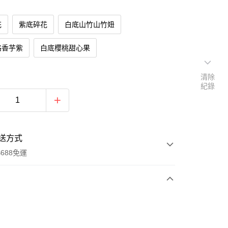
花
紫底碎花
白底山竹山竹妞
路香芋紫
白底櫻桃甜心果
清除
紀錄
送方式
688免運
次付款
付款