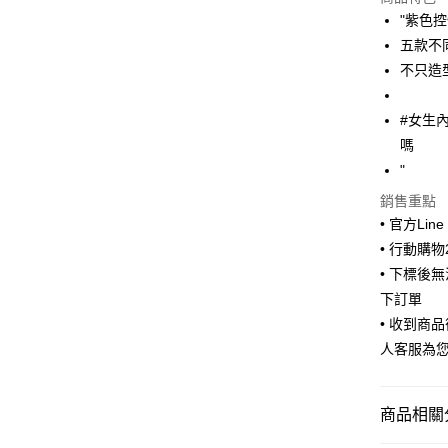
LINE Pay
"紫色控
五款不
Apple Pay
不只造
街口支付
#女生
悠遊付
嗎
Google Pa
"
ATM付款
銷售重點
• 官方Lin
• 行動購
運送方式
• 下標後
下訂單
全家取貨
• 收到商
每筆NT$6
人客服為
付款後全
每筆NT$6
商品相關分
7-11取貨