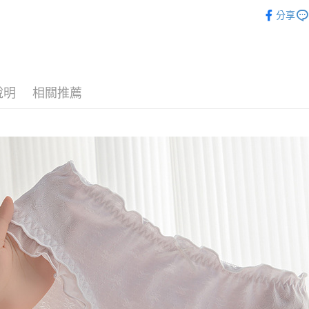
🌟新品上
每筆NT$6
分享
付款後7-1
每筆NT$6
宅配
說明
相關推薦
每筆NT$8
其他海外
香港澳門