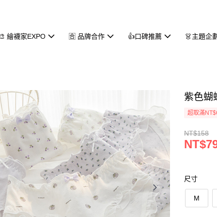
🎨 繪襪家EXPO
🈴 品牌合作
👍口碑推薦
👗主題企
紫色蝴蝶
超取滿NT$
NT$158
NT$7
尺寸
M