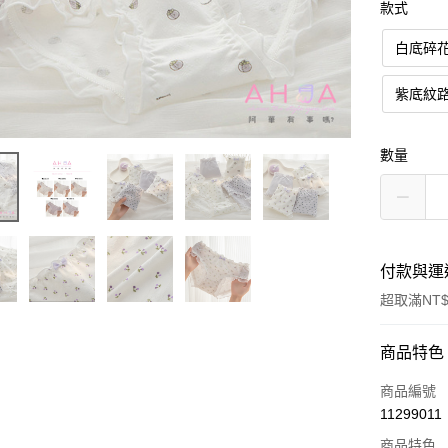
款式
白底碎
紫底紋
數量
付款與運
超取滿NT$
付款方式
商品特色
信用卡一
商品編號
11299011
超商取貨
商品特色