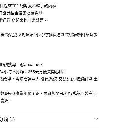
快過來🙋🏻‍♀️ 絕對愛不釋手的內褲
同設計結合溫柔淡紫色💜
型好看 穿起來也非常舒適~~
內著#紫色系#蝴蝶結#小花#抗菌#透氣#熱銷款#阿華有事
y
e ID請搜尋：@ahua.ruok
物24小時不打烊，365天方便買開心購！
無法改單，需修改請登入-會員系統-交易紀錄-取消訂單-重
付款
品後如有退換貨相關問題，再麻煩至FB粉專私訊，將有專
5，滿NT$688(含以上)免運費
您處理。
家取貨
5，滿NT$688(含以上)免運費
類 (1)
付款