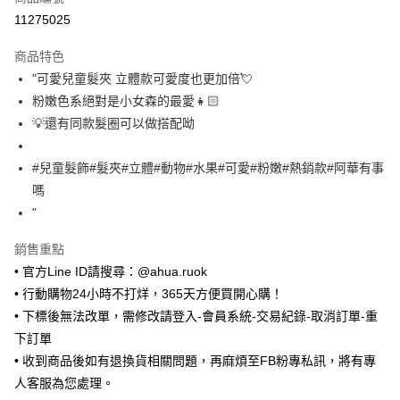
超商取貨付款
11275025
LINE Pay
商品特色
Apple Pay
"可愛兒童髮夾 立體款可愛度也更加倍💘
粉嫩色系絕對是小女森的最愛👧🏻
街口支付
💡還有同款髮圈可以做搭配呦
悠遊付
#兒童髮飾#髮夾#立體#動物#水果#可愛#粉嫩#熱銷款#阿華有事
Google Pay
嗎
ATM付款
"
銷售重點
運送方式
• 官方Line ID請搜尋：@ahua.ruok
全家取貨付款
• 行動購物24小時不打烊，365天方便買開心購！
每筆NT$65，滿NT$688(含以上)免運費
• 下標後無法改單，需修改請登入-會員系統-交易紀錄-取消訂單-重
付款後全家取貨
下訂單
每筆NT$65，滿NT$688(含以上)免運費
• 收到商品後如有退換貨相關問題，再麻煩至FB粉專私訊，將有專
人客服為您處理。
7-11取貨付款