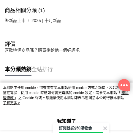
商品相關分類 (1)
🌟新品上市
2025 | 十月新品
評價
喜歡這個商品嗎？購買後給他一個好評吧
本分類熱銷
全站排行
本網站中使用 cookie，欲查詢有關本網站使用 cookie 方式之詳情，及若您不希
熱門標籤
望在電腦上使用 cookie 時應如何變更電腦的 cookie 設定，請參閱本網站「
隱私
權條款
」之 Cookie 聲明。您繼續使用本網站即表示您同意本公司得按本網站使
用條款之 Cookie 聲明使用 cookie。
了解更多 >
我知道了
訂閱就送$50購物金