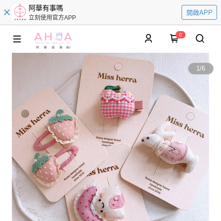
阿華有事嗎
開啟APP
立刻使用官方APP
0
1
/
6