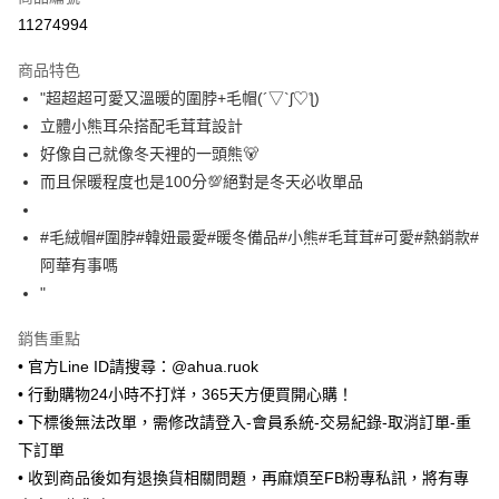
超商取貨付款
11274994
LINE Pay
商品特色
Apple Pay
"超超超可愛又溫暖的圍脖+毛帽(´▽`ʃ♡ƪ)
立體小熊耳朵搭配毛茸茸設計
街口支付
好像自己就像冬天裡的一頭熊🐻
悠遊付
而且保暖程度也是100分💯絕對是冬天必收單品
Google Pay
#毛絨帽#圍脖#韓妞最愛#暖冬備品#小熊#毛茸茸#可愛#熱銷款#
ATM付款
阿華有事嗎
"
運送方式
銷售重點
全家取貨付款
• 官方Line ID請搜尋：@ahua.ruok
每筆NT$65，滿NT$688(含以上)免運費
• 行動購物24小時不打烊，365天方便買開心購！
付款後全家取貨
• 下標後無法改單，需修改請登入-會員系統-交易紀錄-取消訂單-重
每筆NT$65，滿NT$688(含以上)免運費
下訂單
• 收到商品後如有退換貨相關問題，再麻煩至FB粉專私訊，將有專
7-11取貨付款