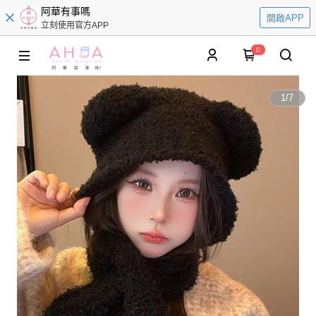
阿華有事嗎
開啟APP
立刻使用官方APP
0
1
/
7