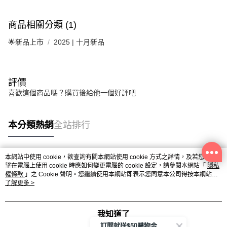
商品相關分類 (1)
🌟新品上市
2025 | 十月新品
評價
喜歡這個商品嗎？購買後給他一個好評吧
本分類熱銷
全站排行
本網站中使用 cookie，欲查詢有關本網站使用 cookie 方式之詳情，及若您不希
熱門標籤
望在電腦上使用 cookie 時應如何變更電腦的 cookie 設定，請參閱本網站「
隱私
權條款
」之 Cookie 聲明。您繼續使用本網站即表示您同意本公司得按本網站使
用條款之 Cookie 聲明使用 cookie。
了解更多 >
我知道了
訂閱就送$50購物金