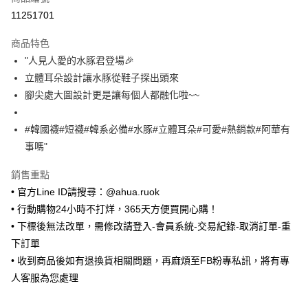
超商取貨付款
11251701
LINE Pay
商品特色
Apple Pay
"人見人愛的水豚君登場🎉
立體耳朵設計讓水豚從鞋子探出頭來
街口支付
腳尖處大圖設計更是讓每個人都融化啦~~
悠遊付
#韓國襪#短襪#韓系必備#水豚#立體耳朵#可愛#熱銷款#阿華有
Google Pay
事嗎"
ATM付款
銷售重點
• 官方Line ID請搜尋：@ahua.ruok
運送方式
• 行動購物24小時不打烊，365天方便買開心購！
全家取貨付款
• 下標後無法改單，需修改請登入-會員系統-交易紀錄-取消訂單-重
每筆NT$65，滿NT$688(含以上)免運費
下訂單
付款後全家取貨
• 收到商品後如有退換貨相關問題，再麻煩至FB粉專私訊，將有專
每筆NT$65，滿NT$688(含以上)免運費
人客服為您處理
7-11取貨付款