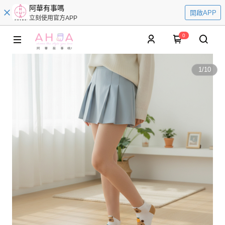
阿華有事嗎
開啟APP
立刻使用官方APP
0
1
/
10