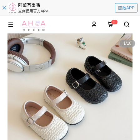
阿華有事嗎
開啟APP
立刻使用官方APP
0
1
/
10