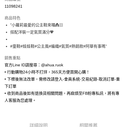
超商取貨付款
11098241
LINE Pay
商品特色
Apple Pay
"小蘿莉最愛的公主鞋來囉👸🏻
搭配洋裝一定氣質滿分💖
街口支付
悠遊付
#童鞋#娃娃鞋#公主風#編織#氣質#熱銷款#阿華有事嗎"
Google Pay
銷售重點
官方Line ID請搜尋：@ahua.ruok
ATM付款
• 行動購物24小時不打烊，365天方便買開心購！
• 下標後無法改單，需修改請登入-會員系統-交易紀錄-取消訂單-重
運送方式
下訂單
全家取貨付款
• 收到商品後如有退換貨相關問題，再麻煩至FB粉專私訊，將有專
每筆NT$65，滿NT$688(含以上)免運費
人客服為您處理。
付款後全家取貨
每筆NT$65，滿NT$688(含以上)免運費
7-11取貨付款
詳細說明
相關推薦