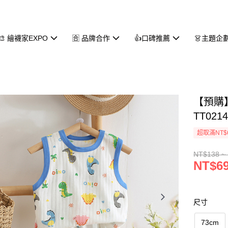
🎨 繪襪家EXPO
🈴 品牌合作
👍口碑推薦
👗主題企
【預購
TT021
超取滿NT$
NT$138 ~
NT$69
尺寸
73cm