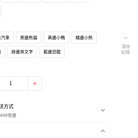
熊汽車
黑邊熊貓
黃邊小鴨
橘邊小熊
清除
狗
綠邊英文字
藍邊恐龍
紀錄
送方式
688免運