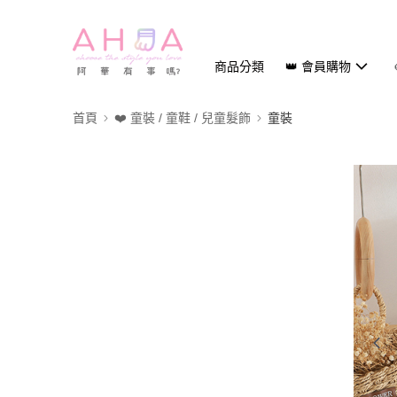
商品分類
👑 會員購物
首頁
❤️ 童裝 / 童鞋 / 兒童髮飾
童裝