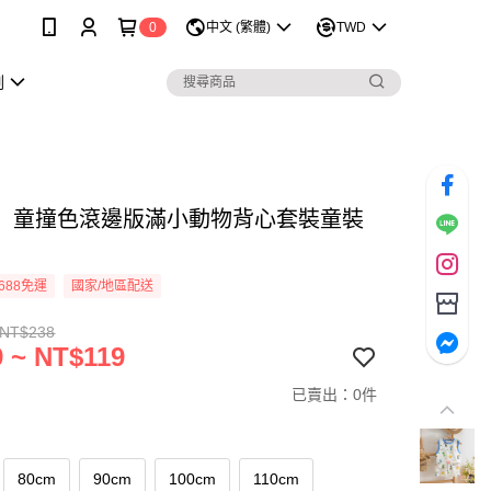
0
中文 (繁體)
TWD
劃
】童撞色滾邊版滿小動物背心套裝童裝
4
688免運
國家/地區配送
 NT$238
 ~ NT$119
已賣出：0件
80cm
90cm
100cm
110cm