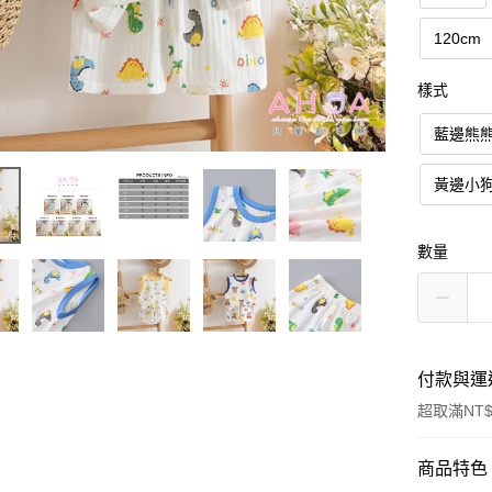
120cm
樣式
藍邊熊
黃邊小
數量
付款與運
超取滿NT$
付款方式
商品特色