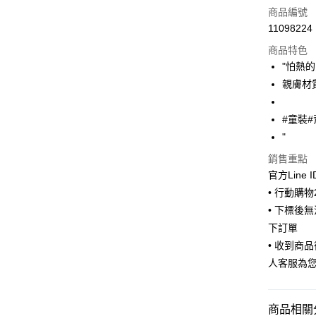
信用卡一
商品編號
11098224
超商取貨
商品特色
LINE Pay
"怕熱的
親膚材質
Apple Pay
街口支付
#童裝
"
悠遊付
銷售重點
Google Pa
官方Line 
ATM付款
• 行動購
• 下標後
下訂單
運送方式
• 收到商
人客服為
全家取貨
每筆NT$6
商品相關分
付款後全