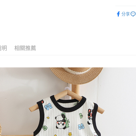
每筆NT$6
❤️ 童裝 /
分享
7-11取貨
🌟新品上
每筆NT$6
付款後7-1
每筆NT$6
說明
相關推薦
宅配
每筆NT$8
其他海外
香港澳門