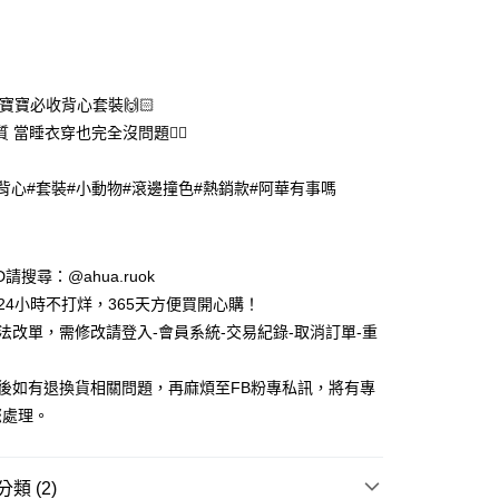
次付款
付款
寶寶必收背心套裝🙌🏻
 當睡衣穿也完全沒問題👌🏻
#背心#套裝#小動物#滾邊撞色#熱銷款#阿華有事嗎
y
ID請搜尋：@ahua.ruok
物24小時不打烊，365天方便買開心購！
無法改單，需修改請登入-會員系統-交易紀錄-取消訂單-重
品後如有退換貨相關問題，再麻煩至FB粉專私訊，將有專
您處理。
付款
5，滿NT$688(含以上)免運費
類 (2)
家取貨