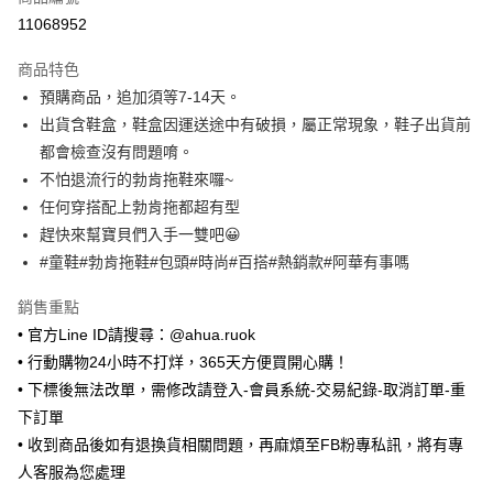
超商取貨付款
11068952
LINE Pay
商品特色
Apple Pay
預購商品，追加須等7-14天。
出貨含鞋盒，鞋盒因運送途中有破損，屬正常現象，鞋子出貨前
街口支付
都會檢查沒有問題唷。
悠遊付
不怕退流行的勃肯拖鞋來囉~
任何穿搭配上勃肯拖都超有型
Google Pay
趕快來幫寶貝們入手一雙吧😀
ATM付款
#童鞋#勃肯拖鞋#包頭#時尚#百搭#熱銷款#阿華有事嗎
銷售重點
運送方式
• 官方Line ID請搜尋：@ahua.ruok
全家取貨付款
• 行動購物24小時不打烊，365天方便買開心購！
每筆NT$65，滿NT$688(含以上)免運費
• 下標後無法改單，需修改請登入-會員系統-交易紀錄-取消訂單-重
付款後全家取貨
下訂單
每筆NT$65，滿NT$688(含以上)免運費
• 收到商品後如有退換貨相關問題，再麻煩至FB粉專私訊，將有專
人客服為您處理
7-11取貨付款