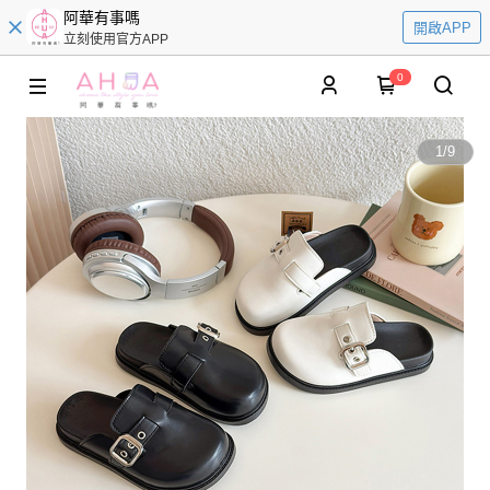
阿華有事嗎
開啟APP
立刻使用官方APP
0
1
/
9