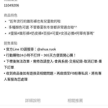
超商取貨付款
11049206
LINE Pay
商品特色
Apple Pay
"近年流行的錐形褲也有兒童款的啦
多種顏色可選 不管春夏秋冬穿都非常適合呦^^
街口支付
#童裝#錐形褲#奶皮褲#百搭#可愛#女孩必備#阿華有事嗎"
悠遊付
銷售重點
Google Pay
• 官方Line ID請搜尋：@ahua.ruok
• 行動購物24小時不打烊，365天方便買開心購！
ATM付款
• 下標後無法改單，需修改請登入-會員系統-交易紀錄-取消訂單-重
下訂單
運送方式
• 收到商品後如有退換貨相關問題，再麻煩至FB粉專私訊，將有專
全家取貨付款
人客服為您處理
每筆NT$65，滿NT$688(含以上)免運費
付款後全家取貨
每筆NT$65，滿NT$688(含以上)免運費
詳細說明
相關推薦
7-11取貨付款