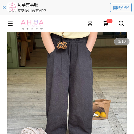
阿華有事嗎
開啟APP
立刻使用官方APP
0
1
/
10