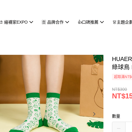
🎨 繪襪家EXPO
🈴 品牌合作
👍口碑推薦
👗主題企
HUAE
綠球鳥 
超取滿NT$
NT$300
NT$1
數量