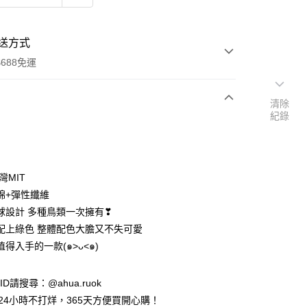
送方式
688免運
清除
紀錄
次付款
付款
灣MIT
棉+彈性纖維
球設計 多種鳥類一次擁有❣
配上綠色 整體配色大膽又不失可愛
得入手的一款(๑˃ᴗ˂๑)
e ID請搜尋：@ahua.ruok
物24小時不打烊，365天方便買開心購！