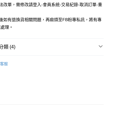
無法改單，需修改請登入-會員系統-交易紀錄-取消訂單-重
付款
品後如有退換貨相關問題，再麻煩至FB粉專私訊，將有專
5，滿NT$688(含以上)免運費
您處理。
家取貨
5，滿NT$688(含以上)免運費
類 (4)
付款
款
長襪 / 中筒襪
5，滿NT$688(含以上)免運費
客服
創 / 聯名襪款
🧦 HUAER Design原創設計品牌
1取貨
創 / 聯名襪款
🎨★繪襪家EXPO★ 插畫家聯名襪－總
5，滿NT$688(含以上)免運費
創 / 聯名襪款
🎨★繪襪家EXPO★🦜超開星STARRR
0，滿NT$1,000(含以上)免運費
25，滿NT$1,500(含以上)免運費
郵寄
查看運費