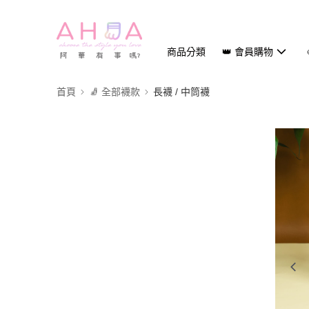
商品分類
👑 會員購物
首頁
🧦 全部襪款
長襪 / 中筒襪