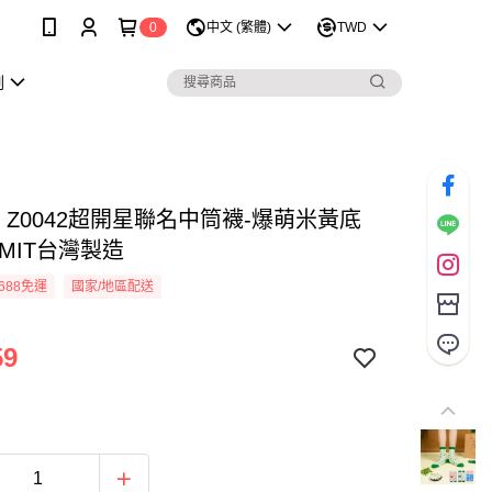
0
中文 (繁體)
TWD
劃
R Z0042超開星聯名中筒襪-爆萌米黃底
MIT台灣製造
688免運
國家/地區配送
59