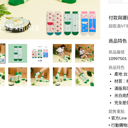
付款與運
超取滿NT$
付款方式
商品特色
信用卡一
商品編號
10997501
超商取貨
商品特色
LINE Pay
產地:台
材質：
Apple Pay
滿版鳥
街口支付
米白底
完全是值
悠遊付
銷售重點
ATM付款
• 官方Lin
• 行動購