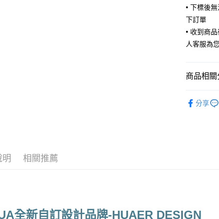
• 下標後
運送方式
下訂單
全家取貨
• 收到商
每筆NT$6
人客服為
付款後全
每筆NT$6
商品相關分
7-11取貨
🧦 全部襪
每筆NT$6
分享
🥇 獨家原
付款後7-1
🥇 獨家原
每筆NT$6
覽
宅配
🥇 獨家原
說明
相關推薦
每筆NT$8
宅配(外島)
每筆NT$1
UA全新自訂設計品牌-HUAER DESIGN
其他海外