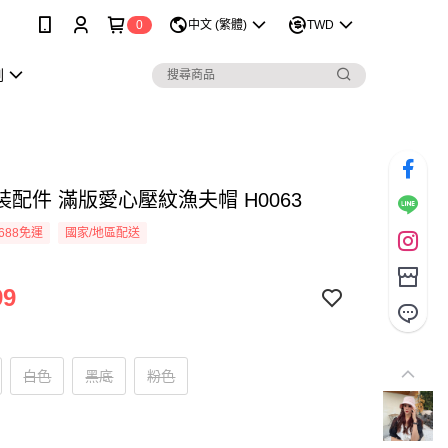
0
中文 (繁體)
TWD
劃
配件 滿版愛心壓紋漁夫帽 H0063
688免運
國家/地區配送
99
白色
黑底
粉色