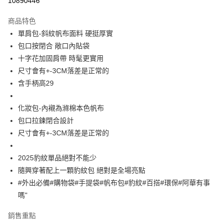
10890446
LINE Pay
商品特色
Apple Pay
單肩包-斜紋帆布面料 硬挺厚實
包口按閉合 敞口內貼袋
街口支付
十字花加固肩帶 時髦更實用
悠遊付
尺寸會有+-3CM落差是正常的
含手柄高29
ATM付款
化妝包-內襯為滌棉本色帆布
運送方式
包口拉鍊閉合設計
全家取貨付款
尺寸會有+-3CM落差是正常的
每筆NT$65，滿NT$688(含以上)免運費
2025豹紋單品絕對不能少
付款後全家取貨
隨興穿著配上一顆豹紋包 絕對是全場亮點
每筆NT$65，滿NT$688(含以上)免運費
#外出必備#購物袋#手提袋#帆布包#豹紋#百搭#環保#阿華有事
7-11取貨付款
嗎"
每筆NT$65，滿NT$688(含以上)免運費
銷售重點
付款後7-11取貨