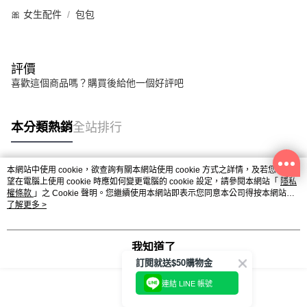
🎀 女生配件
包包
評價
喜歡這個商品嗎？購買後給他一個好評吧
本分類熱銷
全站排行
本網站中使用 cookie，欲查詢有關本網站使用 cookie 方式之詳情，及若您不希
熱門標籤
望在電腦上使用 cookie 時應如何變更電腦的 cookie 設定，請參閱本網站「
隱私
權條款
」之 Cookie 聲明。您繼續使用本網站即表示您同意本公司得按本網站使
用條款之 Cookie 聲明使用 cookie。
了解更多 >
我知道了
訂閱就送$50購物金
連結 LINE 帳號