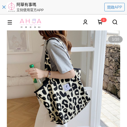
阿華有事嗎
開啟APP
立刻使用官方APP
0
1
/
10