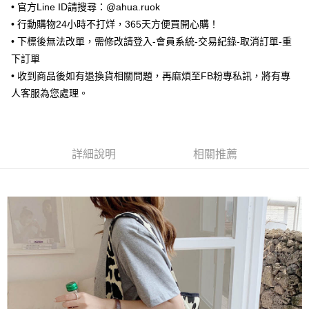
• 官方Line ID請搜尋：@ahua.ruok
每筆NT$65，滿NT$688(含以上)免運費
• 行動購物24小時不打烊，365天方便買開心購！
• 下標後無法改單，需修改請登入-會員系統-交易紀錄-取消訂單-重
宅配
下訂單
每筆NT$80，滿NT$1,000(含以上)免運費
• 收到商品後如有退換貨相關問題，再麻煩至FB粉專私訊，將有專
宅配(外島)
人客服為您處理。
每筆NT$125，滿NT$1,500(含以上)免運費
其他海外郵寄
查看運費
詳細說明
相關推薦
香港澳門地區
查看運費