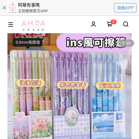
阿華有事嗎
開啟APP
立刻使用官方APP
0
1
/
10