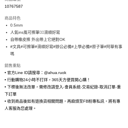
超商取貨付款
10767587
LINE Pay
商品特色
Apple Pay
0.5mm
人氣ins風可擦筆👍🏻滑順好寫
街口支付
自帶橡皮擦 外出帶上它絕對OK
悠遊付
#文具#可擦筆#滑順好寫#辦公必備#上學必備#原子筆#阿華有事
嗎
ATM付款
銷售重點
運送方式
• 官方Line ID請搜尋：@ahua.ruok
全家取貨付款
• 行動購物24小時不打烊，365天方便買開心購！
每筆NT$65，滿NT$688(含以上)免運費
• 下標後無法改單，需修改請登入-會員系統-交易紀錄-取消訂單-重
下訂單
付款後全家取貨
• 收到商品後如有退換貨相關問題，再麻煩至FB粉專私訊，將有專
每筆NT$65，滿NT$688(含以上)免運費
人客服為您處理。
7-11取貨付款
每筆NT$65，滿NT$688(含以上)免運費