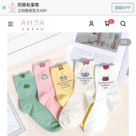
阿華有事嗎
開啟APP
立刻使用官方APP
0
1
/
9