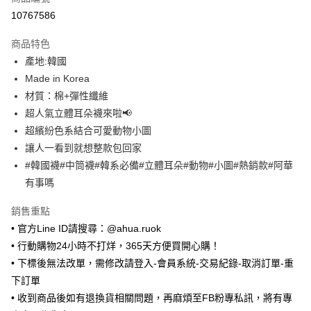
超商取貨付款
10767586
LINE Pay
商品特色
Apple Pay
產地:韓國
Made in Korea
街口支付
材質：棉+彈性纖維
悠遊付
超人氣立體耳朵襪來啦📢
超繽紛色系結合可愛動物小圖
ATM付款
讓人一看到就想整款包回家
#韓國襪#中筒襪#韓系必備#立體耳朵#動物#小圖#熱銷款#阿華
運送方式
有事嗎
全家取貨付款
每筆NT$65，滿NT$688(含以上)免運費
銷售重點
• 官方Line ID請搜尋：@ahua.ruok
付款後全家取貨
• 行動購物24小時不打烊，365天方便買開心購！
每筆NT$65，滿NT$688(含以上)免運費
• 下標後無法改單，需修改請登入-會員系統-交易紀錄-取消訂單-重
7-11取貨付款
下訂單
• 收到商品後如有退換貨相關問題，再麻煩至FB粉專私訊，將有專
每筆NT$65，滿NT$688(含以上)免運費