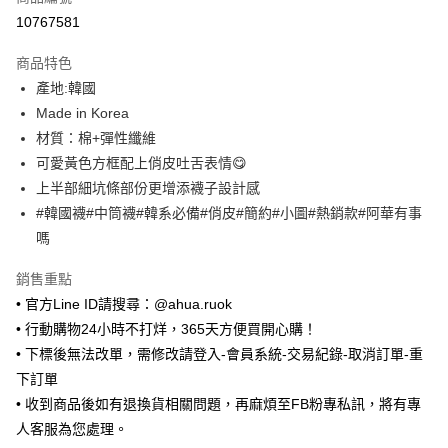
超商取貨付款
10767581
LINE Pay
商品特色
Apple Pay
產地:韓國
Made in Korea
街口支付
材質：棉+彈性纖維
悠遊付
可愛黃色方框配上俏皮吐舌表情😋
上半部細坑條部份更增添襪子設計感
ATM付款
#韓國襪#中筒襪#韓系必備#俏皮#簡約#小圖#熱銷款#阿華有事
嗎
運送方式
全家取貨付款
銷售重點
每筆NT$65，滿NT$688(含以上)免運費
• 官方Line ID請搜尋：@ahua.ruok
• 行動購物24小時不打烊，365天方便買開心購！
付款後全家取貨
• 下標後無法改單，需修改請登入-會員系統-交易紀錄-取消訂單-重
每筆NT$65，滿NT$688(含以上)免運費
下訂單
7-11取貨付款
• 收到商品後如有退換貨相關問題，再麻煩至FB粉專私訊，將有專
人客服為您處理。
每筆NT$65，滿NT$688(含以上)免運費