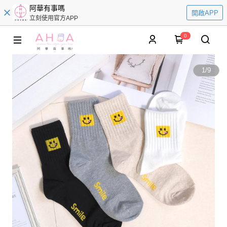
阿華有事嗎
開啟APP
立刻使用官方APP
0
1
/
9