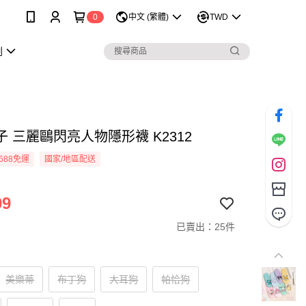
0
中文 (繁體)
TWD
劃
 三麗鷗閃亮人物隱形襪 K2312
688免運
國家/地區配送
09
已賣出：25件
美樂蒂
布丁狗
大耳狗
帕恰狗