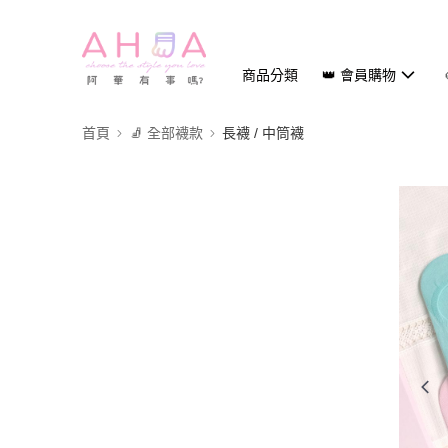
商品分類
👑 會員購物
首頁
🧦 全部襪款
長襪 / 中筒襪