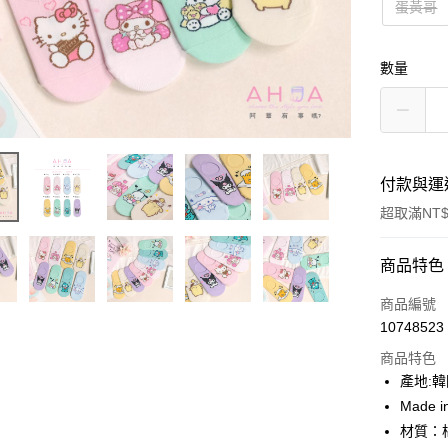
蛋黃哥
數量
付款與運
超取滿NT$
付款方式
商品特色
信用卡一
商品編號
10748523
超商取貨
商品特色
LINE Pay
產地:
Made i
Apple Pay
材質：