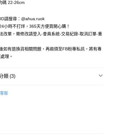
碼 22-26cm
e ID請搜尋：@ahua.ruok
物24小時不打烊，365天方便買開心購！
無法改單，需修改請登入-會員系統-交易紀錄-取消訂單-重
品後如有退換貨相關問題，再麻煩至FB粉專私訊，將有專
付款
您處理。
5，滿NT$688(含以上)免運費
家取貨
類 (3)
5，滿NT$688(含以上)免運費
款
長襪 / 中筒襪
付款
客服
款
女生襪子
5，滿NT$688(含以上)免運費
 / 授權襪
Sanrio 三麗鷗卡通系列
1取貨
5，滿NT$688(含以上)免運費