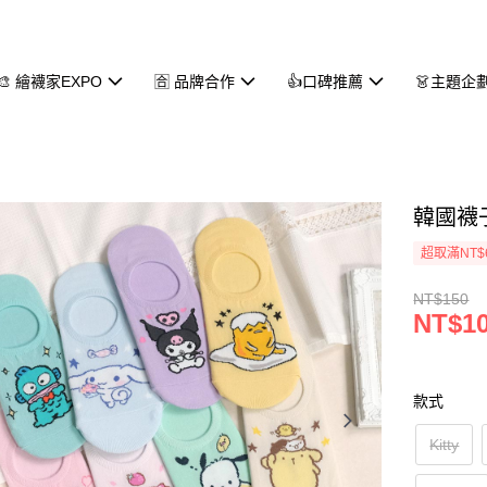
🎨 繪襪家EXPO
🈴 品牌合作
👍口碑推薦
👗主題企
韓國襪子
超取滿NT$
NT$150
NT$1
款式
Kitty