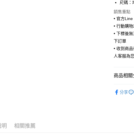
街口支付
尺碼：均
悠遊付
銷售重點
• 官方Lin
ATM付款
• 行動購
• 下標後
下訂單
運送方式
• 收到商
全家取貨
人客服為
每筆NT$6
付款後全
商品相關分
每筆NT$6
🧦 全部襪
7-11取貨
分享
🧦 全部襪
每筆NT$6
⭐正韓卡通襪
付款後7-1
每筆NT$6
說明
相關推薦
宅配