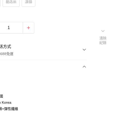
酷洛米
漢頓
清除
紀錄
送方式
688免運
次付款
付款
韓國
n Korea
棉+彈性纖維