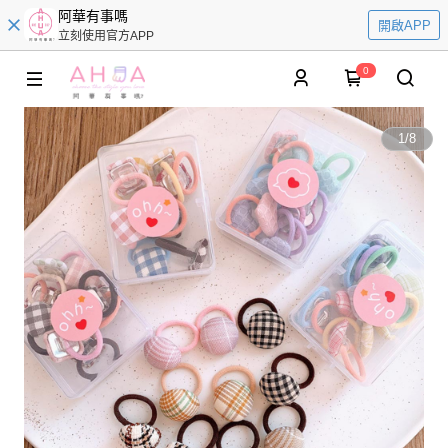
阿華有事嗎
開啟APP
立刻使用官方APP
0
1
/
8