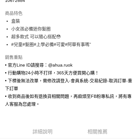
10672684
LINE Pay
商品特色
Apple Pay
盒裝
小女孩必備迷你髮圈
街口支付
超多款式 可以隨心搭配😳
悠遊付
#兒童#髮圈#上學必備#可愛#阿華有事嗎"
ATM付款
銷售重點
• 官方Line ID請搜尋：@ahua.ruok
運送方式
• 行動購物24小時不打烊，365天方便買開心購！
全家取貨付款
• 下標後無法改單，需修改請登入-會員系統-交易紀錄-取消訂單-重
每筆NT$65，滿NT$688(含以上)免運費
下訂單
• 收到商品後如有退換貨相關問題，再麻煩至FB粉專私訊，將有專
付款後全家取貨
人客服為您處理。
每筆NT$65，滿NT$688(含以上)免運費
7-11取貨付款
每筆NT$65，滿NT$688(含以上)免運費
詳細說明
相關推薦
付款後7-11取貨