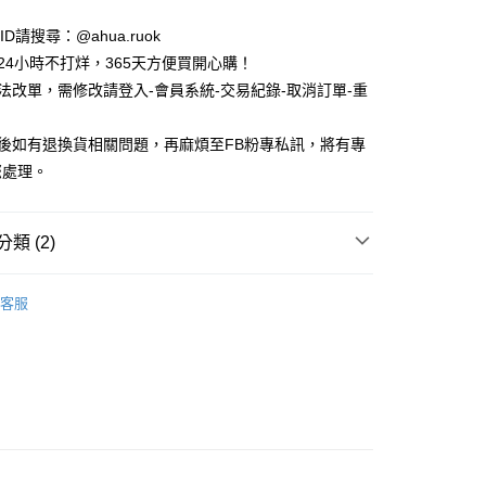
e ID請搜尋：@ahua.ruok
物24小時不打烊，365天方便買開心購！
無法改單，需修改請登入-會員系統-交易紀錄-取消訂單-重
付款
5，滿NT$688(含以上)免運費
品後如有退換貨相關問題，再麻煩至FB粉專私訊，將有專
您處理。
家取貨
5，滿NT$688(含以上)免運費
類 (2)
付款
5，滿NT$688(含以上)免運費
品
夾式耳環 Clip-on Earring
客服
1取貨
品
耳環 Earrings
5，滿NT$688(含以上)免運費
0，滿NT$1,000(含以上)免運費
25，滿NT$1,500(含以上)免運費