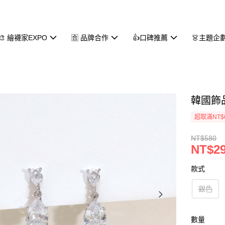
🎨 繪襪家EXPO
🈴 品牌合作
👍口碑推薦
👗主題企
韓國飾品
超取滿NT$
NT$580
NT$2
款式
銀色
數量