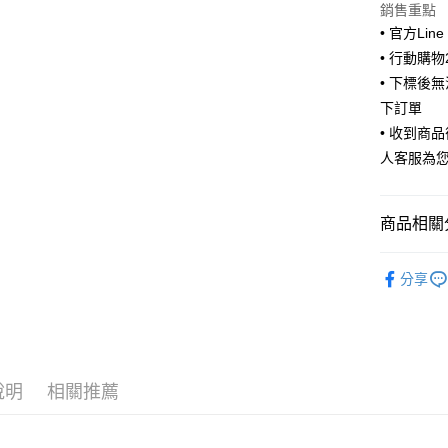
銷售重點
• 官方Lin
• 行動購
運送方式
• 下標後
全家取貨
下訂單
每筆NT$6
• 收到商
人客服為
付款後全
每筆NT$6
商品相關分
7-11取貨
每筆NT$6
💍韓國飾
分享
付款後7-1
💍韓國飾
每筆NT$6
宅配
每筆NT$8
說明
相關推薦
宅配(外島)
每筆NT$1