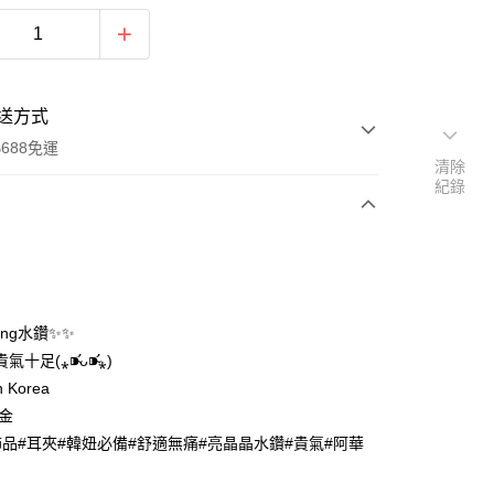
送方式
688免運
清除
紀錄
次付款
付款
bling水鑽✨✨
十足(⁎⁍̴̛ᴗ⁍̴̛⁎)
n Korea
合金
飾品#耳夾#韓妞必備#舒適無痛#亮晶晶水鑽#貴氣#阿華