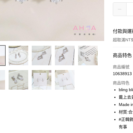
付款與運
超取滿NT$
付款方式
商品特色
信用卡一
商品編號
10638913
超商取貨
商品特色
LINE Pay
bling 
戴上去貴氣
Apple Pay
Made i
街口支付
材質:
#正韓
悠遊付
有事
ATM付款